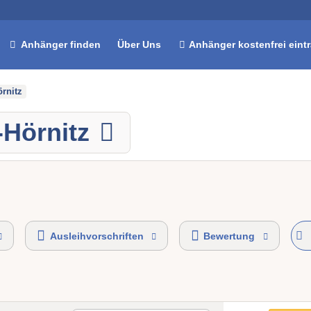
Anhänger finden
Über Uns
Anhänger kostenfrei eint
örnitz
-Hörnitz
Ausleihvorschriften
Bewertung