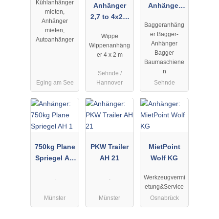
Kühlanhänger
Anhänger
Anhänger
mieten,
2,7 to 4x2m
2,7 to mit
Anhänger
Baggeranhäng
Wippe
Rampen
mieten,
er Bagger-
Wippe
Leergewicht
Autoanhänger
Anhänger
Wippenanhäng
700 kg
Bagger
er 4 x 2 m
Baumaschiene
n
Sehnde /
Eging am See
Hannover
Sehnde
750kg Plane
PKW Trailer
MietPoint
Spriegel AH
AH 21
Wolf KG
1
.
.
Werkzeugvermi
etung&Service
Münster
Münster
Osnabrück