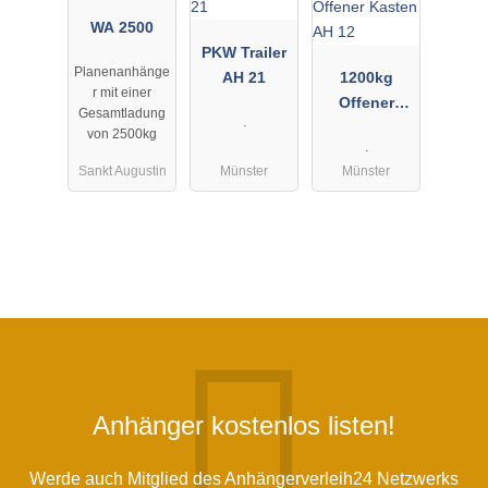
WA 2500
PKW Trailer
Planenanhänge
AH 21
1200kg
r mit einer
Offener
Gesamtladung
.
Kasten AH
von 2500kg
.
12
Sankt Augustin
Münster
Münster
Anhänger kostenlos listen!
Werde auch Mitglied des Anhängerverleih24 Netzwerks