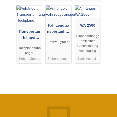
Fahrzeugtra
WA 2500
Transportan
nsportanhän
Planenanhänge
hänger
ger
r mit einer
Fahrzeugtrailer
Hochplane
Gesamtladung
Hochplanenanh
von 2500kg
änger
Siebenbäumen
Siebenbäumen
Sankt Augustin