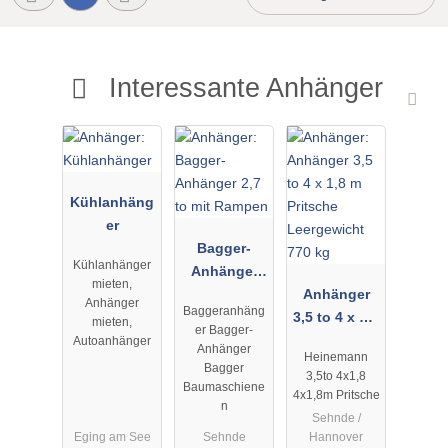
Interessante Anhänger
Kühlanhäng
er
Bagger-
Kühlanhänger
Anhänger
mieten,
2,7 to mit
Anhänger
Anhänger
Baggeranhäng
Rampen
3,5 to 4 x 1,8
mieten,
er Bagger-
m Pritsche
Autoanhänger
Anhänger
Heinemann
Leergewicht
Bagger
3,5to 4x1,8
770 kg
Baumaschiene
4x1,8m Pritsche
n
Sehnde /
Eging am See
Sehnde
Hannover