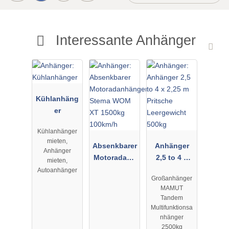
Interessante Anhänger
Kühlanhäng
er
Kühlanhänger
mieten,
Absenkbarer
Anhänger
Anhänger
Motoradanh
2,5 to 4 x
mieten,
änger Stema
2,25 m
Autoanhänger
Großanhänger
WOM XT
Pritsche
MAMUT
1500kg
Leergewicht
Tandem
100km/h
500kg
Multifunktionsa
nhänger
2500kg