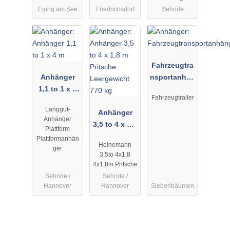
Eging am See
Friedrichsdorf
Sehnde
Fahrzeugtra
Anhänger
nsportanhän
1,1 to 1 x 4
ger
Fahrzeugtrailer
m
Langgut-
Anhänger
Anhänger
3,5 to 4 x 1,8
Plattform
m Pritsche
Plattformanhän
Heinemann
Leergewicht
ger
3,5to 4x1,8
770 kg
4x1,8m Pritsche
Sehnde /
Sehnde /
Hannover
Hannover
Siebenbäumen