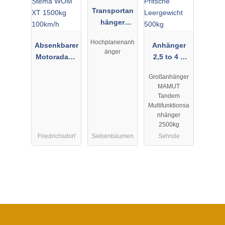
Transportan
hänger
Hochplane
Hochplanenanh
Absenkbarer
Anhänger
änger
Motoradanh
2,5 to 4 x
änger Stema
2,25 m
Großanhänger
WOM XT
Pritsche
MAMUT
1500kg
Leergewicht
Tandem
100km/h
500kg
Multifunktionsa
nhänger
2500kg
Friedrichsdorf
Siebenbäumen
Sehnde