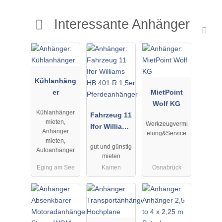
Interessante Anhänger
Kühlanhäng
er
MietPoint
Wolf KG
Kühlanhänger
Fahrzeug 11
mieten,
Werkzeugvermi
Ifor Williams
Anhänger
etung&Service
HB 401 R
mieten,
gut und günstig
1,5er
Autoanhänger
mieten
Pferdeanhän
Eging am See
Kamen
Osnabrück
ger