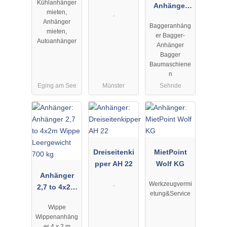
Kühlanhänger
Spriegel AH
Anhänger
mieten,
.
2
2,7 to mit
Anhänger
Baggeranhäng
Rampen
mieten,
er Bagger-
Autoanhänger
Anhänger
Bagger
Baumaschiene
n
Eging am See
Münster
Sehnde
Dreiseitenki
MietPoint
pper AH 22
Wolf KG
Anhänger
.
Werkzeugvermi
2,7 to 4x2m
etung&Service
Wippe
Wippe
Leergewicht
Wippenanhäng
700 kg
er 4 x 2 m