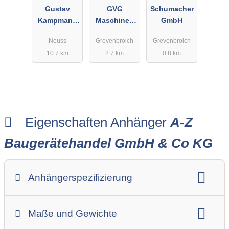
Gustav
GVG
Schumacher
Kampmann
Maschinen
GmbH
GmbH
Verleih
Neuss
Grevenbroich
Grevenbroich
Verkauf
10.7 km
2.7 km
0.8 km
Ersatzteile
Kundendien
st seit 1983
e.K.
Eigenschaften Anhänger
A-Z
Baugerätehandel GmbH & Co KG
Anhängerspezifizierung
Anhängerart (Einachs-, Tandem-, etc.)
Maße und Gewichte
Anhängerskategorie
Anhängerhersteller