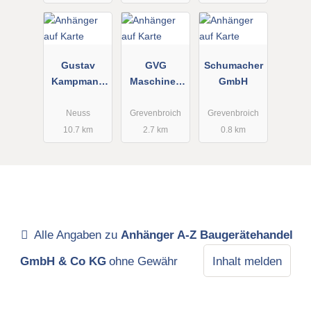
Gustav
GVG
Schumacher
Kampmann
Maschinen
GmbH
GmbH
Verleih
Verkauf
Neuss
Grevenbroich
Grevenbroich
Ersatzteile
10.7 km
2.7 km
0.8 km
Kundendien
st seit 1983
e.K.
Alle Angaben zu
Anhänger A-Z Baugerätehandel
GmbH & Co KG
ohne Gewähr
Inhalt melden