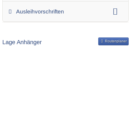
Gesamtgewicht
Innenbreite
Ladehöhe
Ausleihvorschriften
Innenlänge
Mindestmietdauer in Tagen
Ausleihpreise
Bereitstellung und Rückgabe des Anhängers
Lage Anhänger
Routenplaner