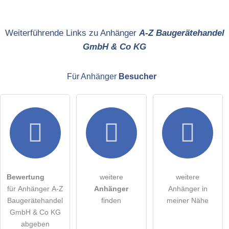
Name
Weiterführende Links zu Anhänger
A-Z Baugerätehandel
GmbH & Co KG
E-Mail-Adresse (wird nicht veröffentlicht)
Für Anhänger
Besucher
Hiermit akzeptiere ich die
AGB
.
Die
Datenschutzerklärung
habe ich zur Kenntnis genommen.
öffentliche Frage stellen
Abbrechen
Bewertung
weitere
weitere
für Anhänger A-Z
Anhänger
Anhänger in
Hinweis:
Bitte beachten Sie, öffentliche Fragen sind
für alle
Baugerätehandel
finden
meiner Nähe
Besucher sichtbar
.
GmbH & Co KG
Klicken Sie hier um eine
individuelle Frage
an den
abgeben