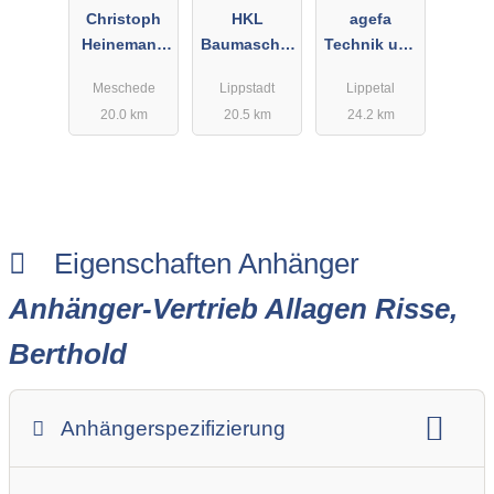
Christoph
HKL
agefa
Heinemann
Baumaschin
Technik und
Forst- und
en GmbH
Vertrieb
Meschede
Lippstadt
Lippetal
Landtechnik
Center
GmbH
20.0 km
20.5 km
24.2 km
Lippstadt
Eigenschaften Anhänger
Anhänger-Vertrieb Allagen Risse,
Berthold
Anhängerspezifizierung
Anhängerart (Einachs-, Tandem-, etc.)