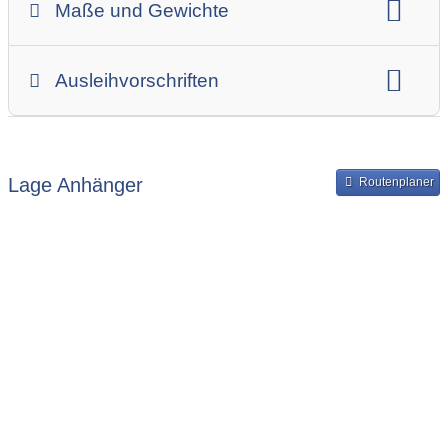
Maße und Gewichte
Anhängerskategorie
Anhängerhersteller
Gesamtgewicht
Innenbreite
Ladehöhe
Ausleihvorschriften
Innenlänge
Mindestmietdauer in Tagen
Ausleihpreise
Bereitstellung und Rückgabe des Anhängers
Lage Anhänger
Routenplaner