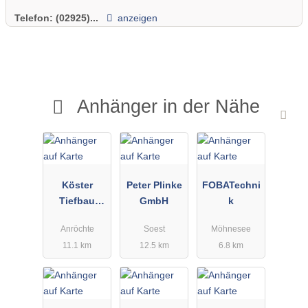
Telefon:
(02925)...
anzeigen
Anhänger in der Nähe
Köster
Peter Plinke
FOBATechni
Tiefbau
GmbH
k
GmbH
Anröchte
Soest
Möhnesee
11.1 km
12.5 km
6.8 km