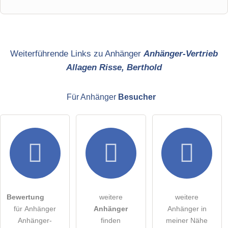
Vorname
Name
Weiterführende Links zu Anhänger
Anhänger-Vertrieb
Allagen Risse, Berthold
E-Mail-Adresse (wird nicht veröffentlicht)
Für Anhänger
Besucher
Hiermit akzeptiere ich die
AGB
.
Die
Datenschutzerklärung
habe ich zur Kenntnis genommen.
öffentliche Frage stellen
Abbrechen
Bewertung
weitere
weitere
für Anhänger
Anhänger
Anhänger in
Hinweis:
Bitte beachten Sie, öffentliche Fragen sind
für alle
Anhänger-
finden
meiner Nähe
Besucher sichtbar
.