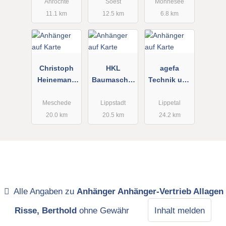
Anröchte
Soest
Möhnesee
11.1 km
12.5 km
6.8 km
Christoph
HKL
agefa
Heinemann
Baumaschin
Technik und
Forst- und
en GmbH
Vertrieb
Landtechnik
Center
GmbH
Meschede
Lippstadt
Lippetal
Lippstadt
20.0 km
20.5 km
24.2 km
Alle Angaben zu
Anhänger Anhänger-Vertrieb Allagen
Risse, Berthold
ohne Gewähr
Inhalt melden