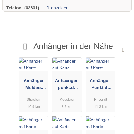
Telefon:
(02831)...
anzeigen
Anhänger in der Nähe
Anhänger
Anhaenger-
Anhänger-
Mölders
punkt.de
Punkt.de
oHG
Inh. Michael
Inh. Michael
Straelen
Kevelaer
Rheurdt
Pauk
Pauk PKW-
10.9 km
8.3 km
11.3 km
Anhängerser
vice