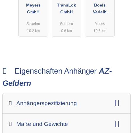
Meyers
TransLok
Boels
GmbH
GmbH
Verleih
GmbH
Straelen
Geldern
Moers
10.2 km
0.6 km
19.6 km
Eigenschaften Anhänger
AZ-
Geldern
Anhängerspezifizierung
Anhängerart (Einachs-, Tandem-, etc.)
Maße und Gewichte
Anhängerskategorie
Anhängerhersteller