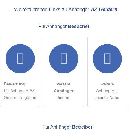
Name
Weiterführende Links zu Anhänger
AZ-Geldern
Für Anhänger
Besucher
E-Mail-Adresse (wird nicht veröffentlicht)
Hiermit akzeptiere ich die
AGB
.
Die
Datenschutzerklärung
habe ich zur Kenntnis genommen.
Bewertung
weitere
weitere
öffentliche Frage stellen
Abbrechen
für Anhänger AZ-
Anhänger
Anhänger in
Geldern abgeben
finden
meiner Nähe
Hinweis:
Bitte beachten Sie, öffentliche Fragen sind
für alle
Besucher sichtbar
.
Klicken Sie hier um eine
individuelle Frage
an den
Anhänger-Eintrag zu stellen
.
Für Anhänger
Betreiber