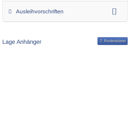
Gesamtgewicht
Innenbreite
Ladehöhe
Ausleihvorschriften
Innenlänge
Mindestmietdauer in Tagen
Ausleihpreise
Bereitstellung und Rückgabe des Anhängers
Lage Anhänger
Routenplaner