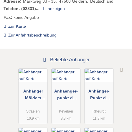
Adresse:
Marktweg 33 - 35
47608
Geldern
Deutschland
Telefon:
(02831)...
anzeigen
Fax:
keine Angabe
Zur Karte
Zur Anfahrtsbeschreibung
Beliebte Anhänger
Anhänger
Anhaenger-
Anhänger-
Mölders
punkt.de
Punkt.de
oHG
Inh. Michael
Inh. Michael
Pauk
Pauk PKW-
Straelen
Kevelaer
Rheurdt
Anhängerser
10.9 km
8.3 km
11.3 km
vice