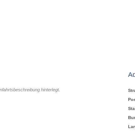
A
nfahrtsbeschreibung hinterlegt.
St
Pos
Sta
Bu
La