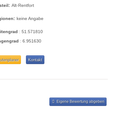
steil:
Alt-Rentfort
gionen:
keine Angabe
eitengrad
:
51.571810
ngengrad
:
6.951630
utenplaner
Kontakt
Eigene Bewertung abgeben