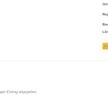
Ort
Re
Br
Lä
Ro
nger-Eintrag abgegeben.