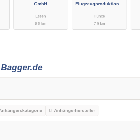
GmbH
Flugzeugproduktions-
und Vertriebs GmbH
Essen
Hünxe
8.5 km
7.9 km
r
Bagger.de
Anhängerskategorie
Anhängerhersteller