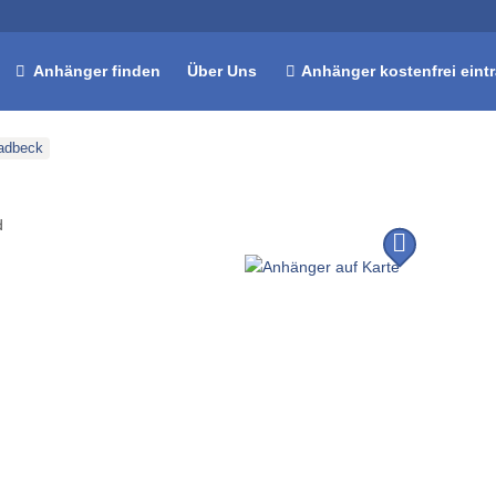
Anhänger finden
Über Uns
Anhänger kostenfrei eint
adbeck
d