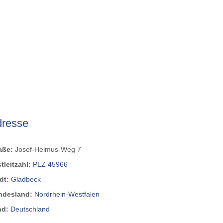
dresse
raße:
Josef-Helmus-Weg 7
tleitzahl:
PLZ 45966
dt:
Gladbeck
ndesland:
Nordrhein-Westfalen
nd:
Deutschland