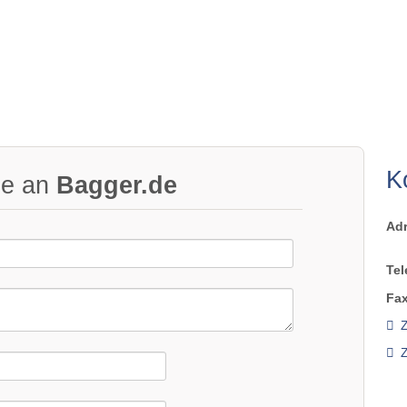
K
ge an
Bagger.de
Ad
Tel
Fax
Z