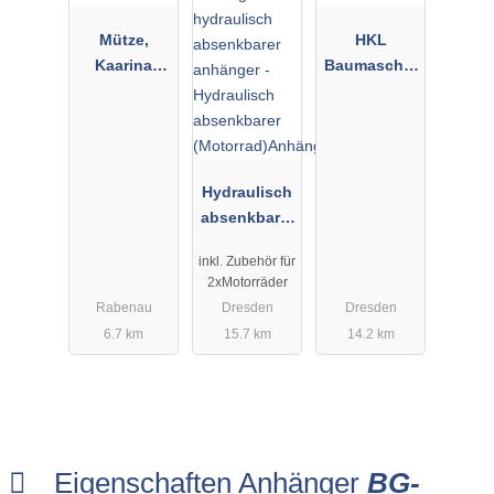
Mütze,
HKL
Kaarina
Baumaschin
Baumaschin
en GmbH
enverleih
Center
Dresden Süd
Hydraulisch
absenkbarer
(Motorrad)A
inkl. Zubehör für
nhänger
2xMotorräder
Rabenau
Dresden
Dresden
6.7 km
15.7 km
14.2 km
Eigenschaften Anhänger
BG-