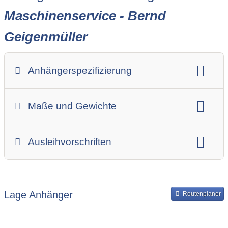
Maschinenservice - Bernd
Geigenmüller
Anhängerspezifizierung
Anhängerart (Einachs-, Tandem-, etc.)
Maße und Gewichte
Anhängerskategorie
Anhängerhersteller
Gesamtgewicht
Innenbreite
Ladehöhe
Ausleihvorschriften
Innenlänge
Mindestmietdauer in Tagen
Ausleihpreise
Bereitstellung und Rückgabe des Anhängers
Lage Anhänger
Routenplaner