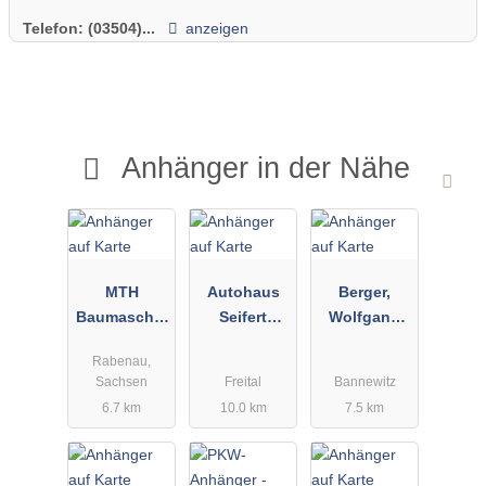
Telefon:
(03504)...
anzeigen
Anhänger in der Nähe
MTH
Autohaus
Berger,
Baumaschin
Seifert
Wolfgang
envermietun
GmbH
Motorgarten
Rabenau,
g &
Anhänger
geräte
Sachsen
Freital
Bannewitz
Technikhan
6.7 km
10.0 km
7.5 km
del Mütze