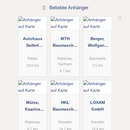
Beliebte Anhänger
Autohaus
MTH
Berger,
Seifert
Baumaschin
Wolfgang
GmbH
envermietun
Motorgarten
Anhänger
g &
geräte
Freital
Rabenau,
Bannewitz
Sachsen
Technikhan
10.0 km
7.5 km
6.7 km
del Mütze
Mütze,
HKL
LOXAM
Kaarina
Baumaschin
GmbH
Baumaschin
en GmbH
enverleih
Center
Rabenau
Dresden
Dresden
Dresden Süd
6.7 km
14.2 km
16.4 km