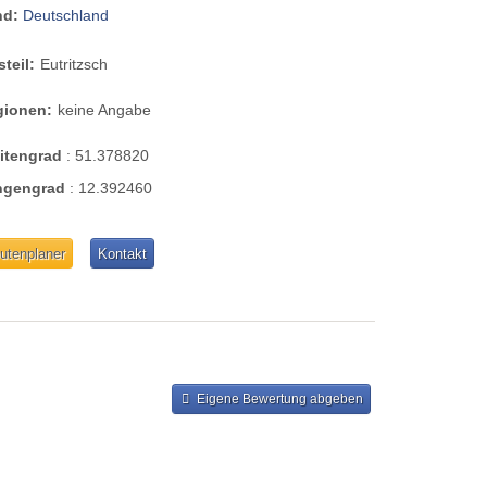
nd:
Deutschland
steil:
Eutritzsch
gionen:
keine Angabe
eitengrad
:
51.378820
ngengrad
:
12.392460
utenplaner
Kontakt
Eigene Bewertung abgeben