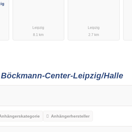
ig
Leipzig
Leipzig
8.1 km
2.7 km
r
Böckmann-Center-Leipzig/Halle
Anhängerskategorie
Anhängerhersteller