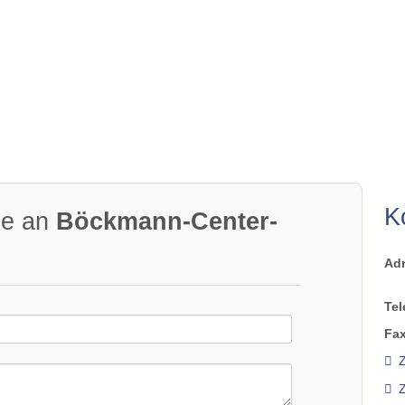
K
ge an
Böckmann-Center-
Ad
Tel
Fax
Z