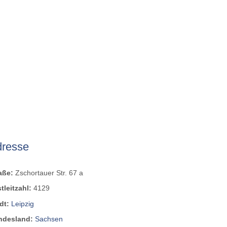
dresse
raße:
Zschortauer Str. 67 a
tleitzahl:
4129
dt:
Leipzig
ndesland:
Sachsen