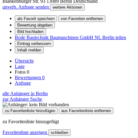
Blankenburger Str. 93
13089
Berlin
Deutschland
unverb. Anfrage senden
weitere Aktionen
als Favorit speichern
von Favoriten entfernen
Bewertung abgeben
Bild hochladen
Bode Bautechnik Baumaschinen GmbH NL Berlin teilen
Eintrag verbessern
Inhalt melden
Übersicht
Lage
Fotos
0
Bewertungen
0
Anfrage
alle Anhänger in Berlin
zur Anhänger Suche
zu Favoritenliste hinzufügen
aus Favoritenliste entfernen
zu Favoritenliste hinzugefügt
Favoritenliste anzeigen
schließen