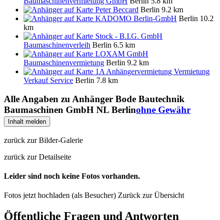
Baumaschinenvermietung GmbH
Berlin
5.8 km
Peter Beccard
Berlin
9.2 km
KADOMO Berlin-GmbH
Berlin
10.2
km
Stock - B.I.G. GmbH
Baumaschinenverleih
Berlin
6.5 km
LOXAM GmbH
Baumaschinenvermietung
Berlin
9.2 km
1A Anhängervermietung Vermietung
Verkauf Service
Berlin
7.8 km
Alle Angaben zu
Anhänger Bode Bautechnik
Baumaschinen GmbH NL Berlin
ohne Gewähr
Inhalt melden
zurück zur Bilder-Galerie
zurück zur Detailseite
Leider sind noch keine Fotos vorhanden.
Fotos jetzt hochladen (als Besucher)
Zurück zur Übersicht
Öffentliche Fragen und Antworten