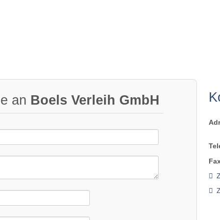
K
ge an
Boels Verleih GmbH
Ad
Tel
Fax
Z