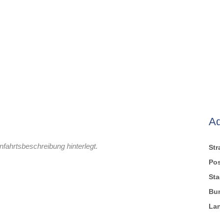
A
nfahrtsbeschreibung hinterlegt.
St
Pos
Sta
Bu
La