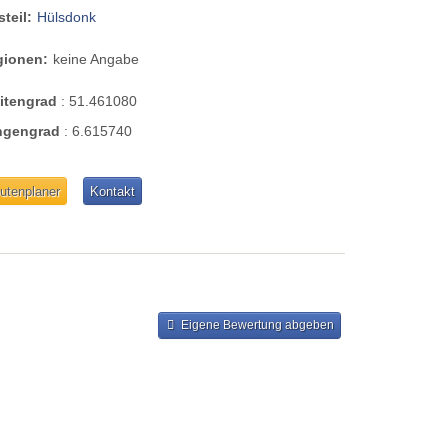
steil:
Hülsdonk
gionen:
keine Angabe
eitengrad
:
51.461080
ngengrad
:
6.615740
utenplaner
Kontakt
Eigene Bewertung abgeben