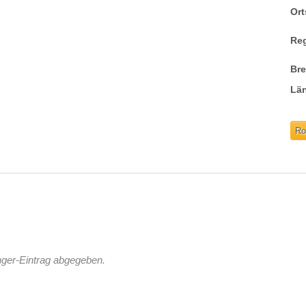
Ort
Re
Br
Lä
Ro
nger-Eintrag abgegeben.