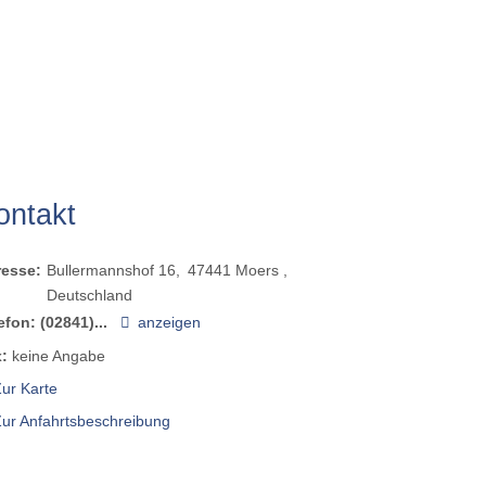
ontakt
resse:
Bullermannshof 16
47441
Moers
Deutschland
efon:
(02841)...
anzeigen
:
keine Angabe
ur Karte
Zur Anfahrtsbeschreibung