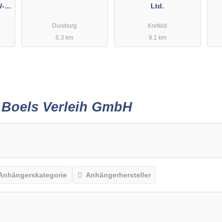
W-
Ltd.
e
Duisburg
Krefeld
6.3 km
9.1 km
r
Boels Verleih GmbH
Anhängerskategorie
Anhängerhersteller