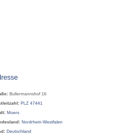
dresse
raße:
Bullermannshof 16
tleitzahl:
PLZ 47441
dt:
Moers
ndesland:
Nordrhein-Westfalen
nd:
Deutschland