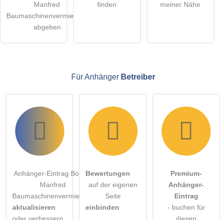
Manfred
finden
meiner Nähe
Besucher sichtbar
.
Baumaschinenvermietung
Klicken Sie hier um eine
individuelle Frage
an den
abgeben
Anhänger-Eintrag zu stellen
.
Für Anhänger
Betreiber
Anhänger-Eintrag Bosch,
Bewertungen
Premium-
Manfred
auf der eigenen
Anhänger-
Baumaschinenvermietung
Seite
Eintrag
aktualisieren
einbinden
- buchen für
oder verbessern
diesen