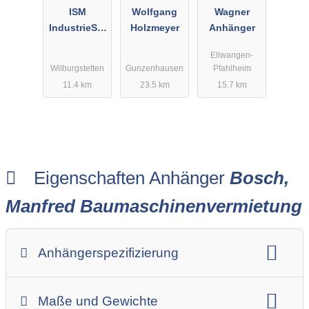
ISM
Wolfgang
Wagner
IndustrieSer
Holzmeyer
Anhänger
vice Müller
Ellwangen-
GmbH
Wilburgstetten
Gunzenhausen
Pfahlheim
11.4 km
23.5 km
15.7 km
Eigenschaften Anhänger
Bosch,
Manfred Baumaschinenvermietung
Anhängerspezifizierung
Anhängerart (Einachs-, Tandem-, etc.)
Maße und Gewichte