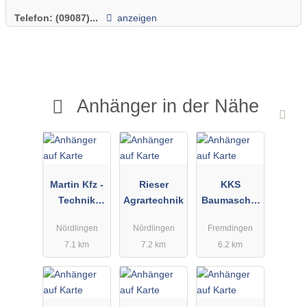
Telefon:
(09087)...
anzeigen
Anhänger in der Nähe
Martin Kfz -
Rieser
KKS
Technik
Agrartechnik
Baumaschin
GmbH
en GmbH
Nördlingen
Nördlingen
Fremdingen
7.1 km
7.2 km
6.2 km