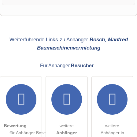
Vorname
Name
Weiterführende Links zu Anhänger
Bosch, Manfred
Baumaschinenvermietung
E-Mail-Adresse (wird nicht veröffentlicht)
Für Anhänger
Besucher
Hiermit akzeptiere ich die
AGB
.
Die
Datenschutzerklärung
habe ich zur Kenntnis genommen.
öffentliche Frage stellen
Abbrechen
Bewertung
weitere
weitere
für Anhänger Bosch,
Anhänger
Anhänger in
Hinweis:
Bitte beachten Sie, öffentliche Fragen sind
für alle