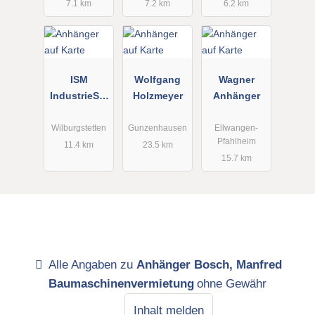
7.1 km
7.2 km
6.2 km
ISM
Wolfgang
Wagner
IndustrieSer
Holzmeyer
Anhänger
vice Müller
GmbH
Wilburgstetten
Gunzenhausen
Ellwangen-
Pfahlheim
11.4 km
23.5 km
15.7 km
Alle Angaben zu
Anhänger Bosch, Manfred
Baumaschinenvermietung
ohne Gewähr
Inhalt melden