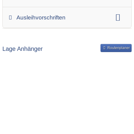
Anhängerskategorie
Anhängerhersteller
Gesamtgewicht
Innenbreite
Ladehöhe
Ausleihvorschriften
Innenlänge
Mindestmietdauer in Tagen
Ausleihpreise
Bereitstellung und Rückgabe des Anhängers
Lage Anhänger
Routenplaner