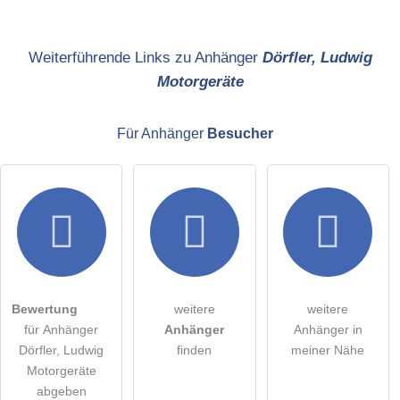
Name
Weiterführende Links zu Anhänger
Dörfler, Ludwig
Motorgeräte
E-Mail-Adresse (wird nicht veröffentlicht)
Für Anhänger
Besucher
Hiermit akzeptiere ich die
AGB
.
Die
Datenschutzerklärung
habe ich zur Kenntnis genommen.
öffentliche Frage stellen
Abbrechen
Bewertung
weitere
weitere
für Anhänger
Anhänger
Anhänger in
Hinweis:
Bitte beachten Sie, öffentliche Fragen sind
für alle
Dörfler, Ludwig
finden
meiner Nähe
Besucher sichtbar
.
Motorgeräte
Klicken Sie hier um eine
individuelle Frage
an den
abgeben