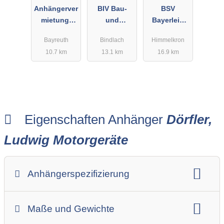
Anhängerver
BIV Bau-
BSV
mietung-
und
Bayerlein
Bayreuth
Industrieger
Uwe
Bayreuth
Bindlach
Himmelkron
Pittl GmbH
äte
Baumaschin
10.7 km
13.1 km
16.9 km
Vertriebs-
enverleih
GmbH
Baumaschin
en - Handel,
Vermietung
u. Service
Eigenschaften Anhänger
Dörfler,
Ludwig Motorgeräte
Anhängerspezifizierung
Anhängerart (Einachs-, Tandem-, etc.)
Maße und Gewichte
Anhängerskategorie
Anhängerhersteller