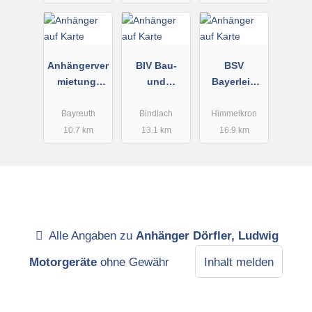
Anhängerver
BIV Bau-
BSV
mietung-
und
Bayerlein
Bayreuth
Industrieger
Uwe
Pittl GmbH
äte
Baumaschin
Bayreuth
Bindlach
Himmelkron
Vertriebs-
enverleih
10.7 km
13.1 km
16.9 km
GmbH
Baumaschin
en - Handel,
Vermietung
u. Service
Alle Angaben zu
Anhänger Dörfler, Ludwig
Motorgeräte
ohne Gewähr
Inhalt melden