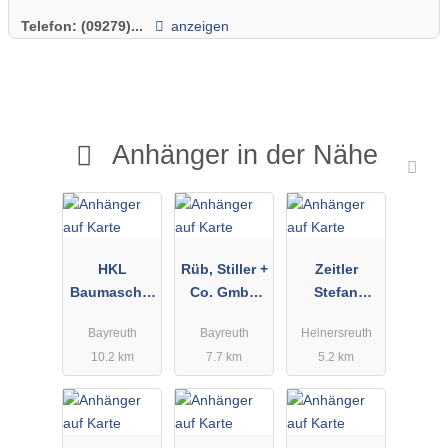
Telefon:
(09279)...
anzeigen
Anhänger in der Nähe
HKL
Rüb, Stiller +
Zeitler
Baumaschin
Co. GmbH
Stefan
en GmbH
Baumaschin
Anhängerver
Bayreuth
Bayreuth
Heinersreuth
en und
leih
10.2 km
7.7 km
5.2 km
Baugeräte