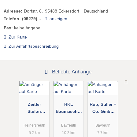
Adresse:
Dorfstr. 8
95488
Eckersdorf
Deutschland
Telefon:
(09279)...
anzeigen
Fax:
keine Angabe
Zur Karte
Zur Anfahrtsbeschreibung
Beliebte Anhänger
Zeitler
HKL
Rüb, Stiller +
Stefan
Baumaschin
Co. GmbH
Anhängerver
en GmbH
Baumaschin
leih
en und
Heinersreuth
Bayreuth
Bayreuth
Baugeräte
5.2 km
10.2 km
7.7 km