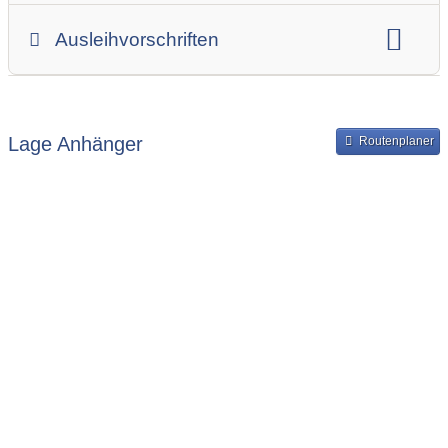
Gesamtgewicht
Innenbreite
Ladehöhe
Ausleihvorschriften
Innenlänge
Mindestmietdauer in Tagen
Ausleihpreise
Bereitstellung und Rückgabe des Anhängers
Lage Anhänger
Routenplaner