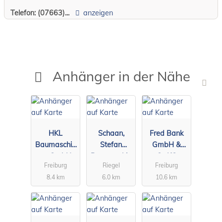
Telefon:
(07663)...
anzeigen
Anhänger in der Nähe
HKL
Schaan,
Fred Bank
Baumaschin
Stefan
GmbH &
en GmbH
Baumaschin
Co.KG
Freiburg
Riegel
Freiburg
Center
en
8.4 km
6.0 km
10.6 km
Freiburg