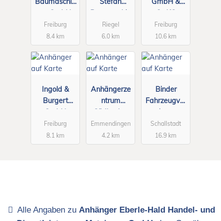
Baumaschin
Stefan
GmbH &
en GmbH
Baumaschin
Co.KG
Center
en
Freiburg
Riegel
Freiburg
Freiburg
8.4 km
6.0 km
10.6 km
Ingold &
Anhängerze
Binder
Burgert
ntrum
Fahrzeugver
GmbH
Südbaden
mietung
Freiburg
Emmendingen
Schallstadt
8.1 km
4.2 km
16.9 km
Alle Angaben zu
Anhänger Eberle-Hald Handel- und