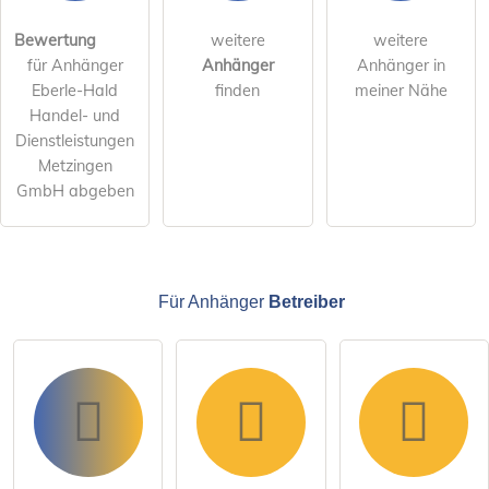
öffentliche Frage stellen
Abbrechen
Bewertung
weitere
weitere
für Anhänger
Anhänger
Anhänger in
Hinweis:
Bitte beachten Sie, öffentliche Fragen sind
für alle
Eberle-Hald
finden
meiner Nähe
Besucher sichtbar
.
Handel- und
Klicken Sie hier um eine
individuelle Frage
an den
Dienstleistungen
Anhänger-Eintrag zu stellen
.
Metzingen
GmbH abgeben
Für Anhänger
Betreiber