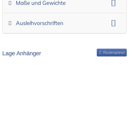
Maße und Gewichte
Anhängerskategorie
Anhängerhersteller
Gesamtgewicht
Innenbreite
Ladehöhe
Ausleihvorschriften
Innenlänge
Mindestmietdauer in Tagen
Ausleihpreise
Bereitstellung und Rückgabe des Anhängers
Lage Anhänger
Routenplaner