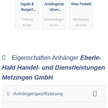
Ingold &
Anhängerze
Wax Parkett
Burgert
ntrum
GmbH
Südbaden
Freiburg
Emmendingen
Merzhausen
8.1 km
4.2 km
15.6 km
Eigenschaften Anhänger
Eberle-
Hald Handel- und Dienstleistungen
Metzingen GmbH
Anhängerspezifizierung
Anhängerart (Einachs-, Tandem-, etc.)