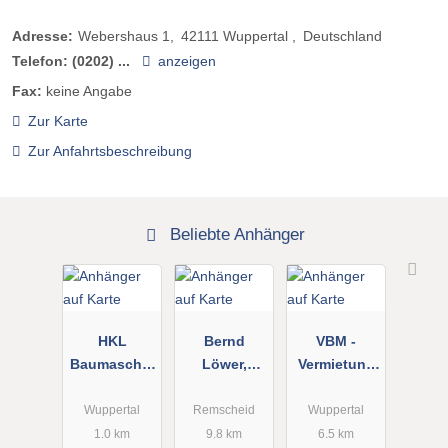
Adresse:
Webershaus 1
42111
Wuppertal
Deutschland
Telefon:
(0202) ...
anzeigen
Fax:
keine Angabe
Zur Karte
Zur Anfahrtsbeschreibung
Beliebte Anhänger
HKL
Bernd
VBM -
Baumaschin
Löwer,
Vermietung
en GmbH
Anhängerver
Von
Center
mietung
Baugeräten
Wuppertal
Remscheid
Wuppertal
Wuppertal
und
1.0 km
9.8 km
6.5 km