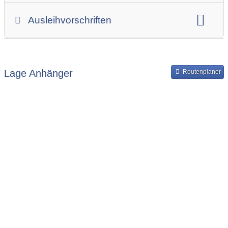
Gesamtgewicht
Innenbreite
Ladehöhe
Ausleihvorschriften
Innenlänge
Mindestmietdauer in Tagen
Ausleihpreise
Bereitstellung und Rückgabe des Anhängers
Lage Anhänger
Routenplaner