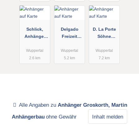
Maschinen
Schlick,
Delgado
D. La Porte
Anhänger
Freizeit
Söhne
PKW-
GmbH
GmbH
Anhängerser
Schlosserei
Wuppertal
Wuppertal
Wuppertal
vice
2.6 km
5.2 km
7.2 km
Alle Angaben zu
Anhänger Groskorth, Martin
Anhängerbau
ohne Gewähr
Inhalt melden