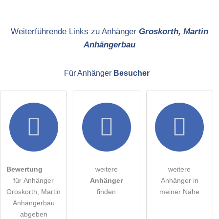
Name
Weiterführende Links zu Anhänger
Groskorth, Martin
Anhängerbau
E-Mail-Adresse (wird nicht veröffentlicht)
Für Anhänger
Besucher
Hiermit akzeptiere ich die
AGB
.
Die
Datenschutzerklärung
habe ich zur Kenntnis genommen.
öffentliche Frage stellen
Abbrechen
Bewertung
weitere
weitere
für Anhänger
Anhänger
Anhänger in
Hinweis:
Bitte beachten Sie, öffentliche Fragen sind
für alle
Groskorth, Martin
finden
meiner Nähe
Besucher sichtbar
.
Anhängerbau
Klicken Sie hier um eine
individuelle Frage
an den
abgeben