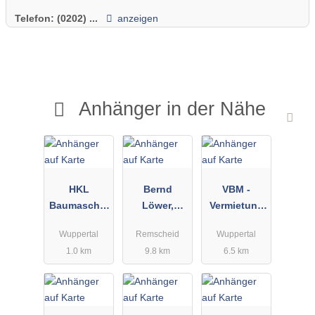
Telefon:
(0202) ...
anzeigen
Anhänger in der Nähe
HKL
Bernd
VBM -
Baumaschin
Löwer,
Vermietung
en GmbH
Anhängerver
Von
Wuppertal
Remscheid
Wuppertal
Center
mietung
Baugeräten
1.0 km
9.8 km
6.5 km
Wuppertal
und
Maschinen