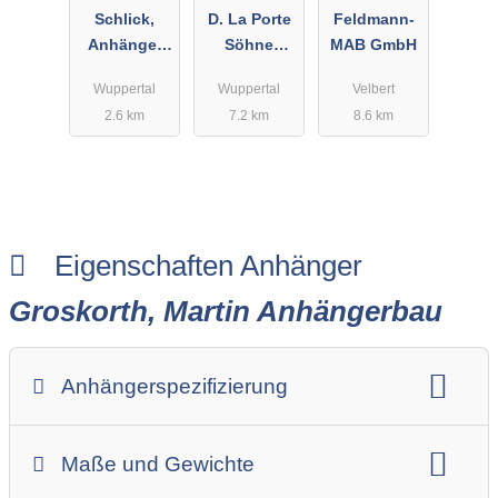
Schlick,
D. La Porte
Feldmann-
Anhänger
Söhne
MAB GmbH
PKW-
GmbH
Wuppertal
Wuppertal
Velbert
Anhängerser
Schlosserei
2.6 km
7.2 km
8.6 km
vice
Eigenschaften Anhänger
Groskorth, Martin Anhängerbau
Anhängerspezifizierung
Anhängerart (Einachs-, Tandem-, etc.)
Maße und Gewichte
Anhängerskategorie
Anhängerhersteller