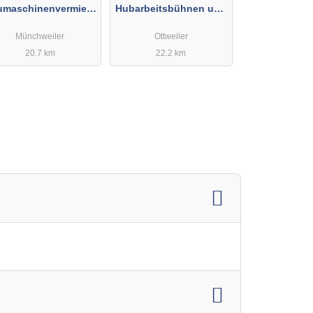
umaschinenvermietu
Hubarbeitsbühnen und
ng
Baumaschinen GmbH
Münchweiler
Ottweiler
20.7 km
22.2 km