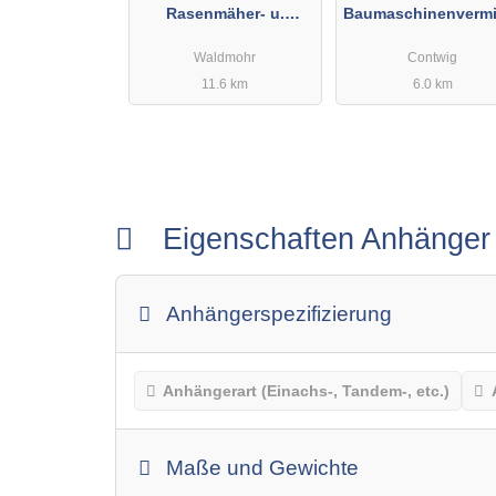
Rasenmäher- u.
Baumaschinenvermi
Waschmasch.Kundendi
ng
Waldmohr
Contwig
enst
11.6 km
6.0 km
Eigenschaften Anhänge
Anhängerspezifizierung
Anhängerart (Einachs-, Tandem-, etc.)
Maße und Gewichte