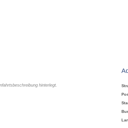
A
nfahrtsbeschreibung hinterlegt.
St
Pos
Sta
Bu
La