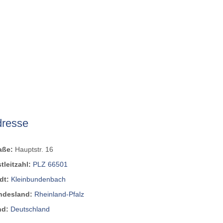
dresse
raße:
Hauptstr. 16
tleitzahl:
PLZ 66501
dt:
Kleinbundenbach
ndesland:
Rheinland-Pfalz
nd:
Deutschland