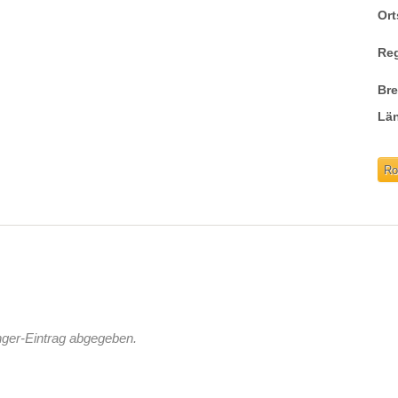
Ort
Re
Br
Lä
Ro
nger-Eintrag abgegeben.