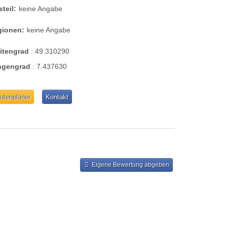
steil:
keine Angabe
gionen:
keine Angabe
eitengrad
:
49.310290
ngengrad
:
7.437630
utenplaner
Kontakt
Eigene Bewertung abgeben