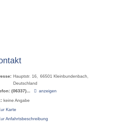
ontakt
resse:
Hauptstr. 16
66501
Kleinbundenbach
Deutschland
efon:
(06337)...
anzeigen
:
keine Angabe
ur Karte
Zur Anfahrtsbeschreibung