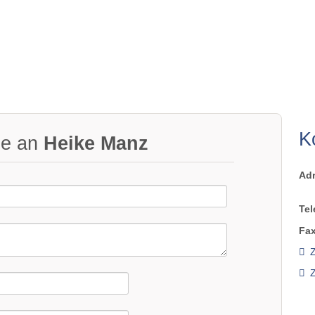
K
ge an
Heike Manz
Ad
Tel
Fax
Z