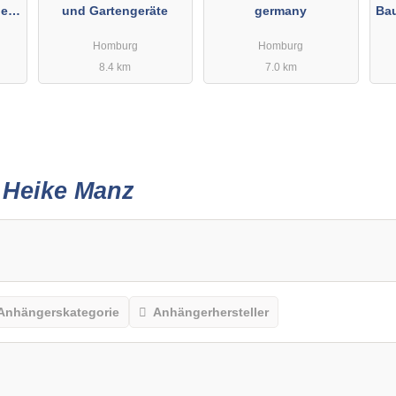
etu
und Gartengeräte
germany
Ba
Homburg
Homburg
8.4 km
7.0 km
r
Heike Manz
Anhängerskategorie
Anhängerhersteller