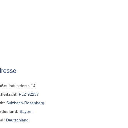
dresse
raße:
Industriestr. 14
tleitzahl:
PLZ 92237
dt:
Sulzbach-Rosenberg
ndesland:
Bayern
nd:
Deutschland