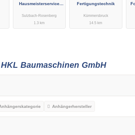
Hausmeisterservice
Fertigungstechnik
Fo
Baumaschinenverleih
Sulzbach-Rosenberg
Kümmersbruck
1.3 km
14.5 km
r
HKL Baumaschinen GmbH
Anhängerskategorie
Anhängerhersteller