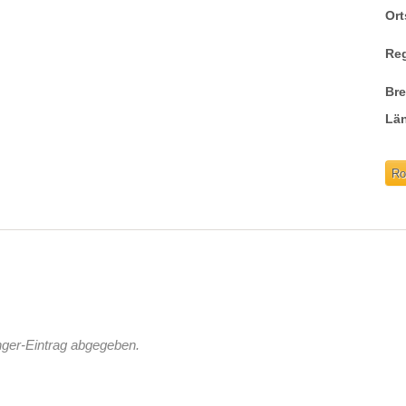
Ort
Re
Br
Lä
Ro
nger-Eintrag abgegeben.