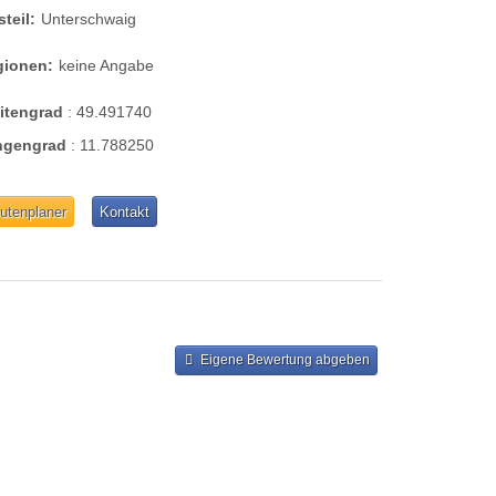
steil:
Unterschwaig
gionen:
keine Angabe
eitengrad
:
49.491740
ngengrad
:
11.788250
utenplaner
Kontakt
Eigene Bewertung abgeben