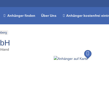
Anhänger finden
Über Uns
Anhänger kostenfrei eint
nberg
mbH
chland