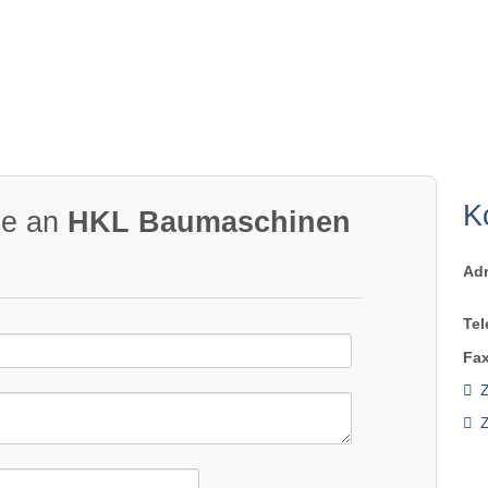
K
ge an
HKL Baumaschinen
Ad
Tel
Fax
Z