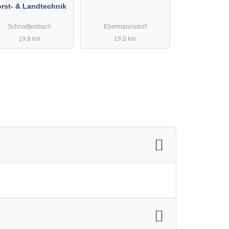
rst- & Landtechnik
Schnaittenbach
Ebermannsdorf
19.9 km
19.0 km