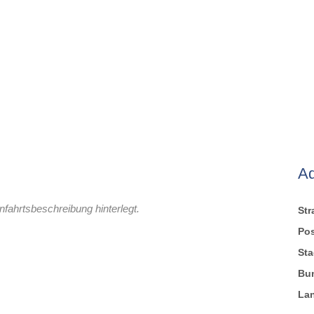
A
nfahrtsbeschreibung hinterlegt.
St
Pos
Sta
Bu
La