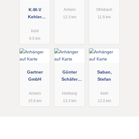
u
Landtechnik
K-M-V
Anhängerser
Achern
Ohlsbach
Kehler
vice
12.3 km
11.8 km
Maschinen
Vermietung
Kehl
9.5 km
Gartner
Günter
Saban,
GmbH
Schäfer
Stefan
Baumaschin
envermietun
Achern
Hohberg
Kehl
g und
15.6 km
13.3 km
12.0 km
Service und
Verkauf
Michael
Schäfer