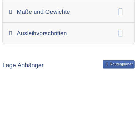
Anhängerart (Einachs-, Tandem-, etc.)
Maße und Gewichte
Anhängerskategorie
Anhängerhersteller
Gesamtgewicht
Innenbreite
Ladehöhe
Ausleihvorschriften
Innenlänge
Mindestmietdauer in Tagen
Ausleihpreise
Bereitstellung und Rückgabe des Anhängers
Lage Anhänger
Routenplaner