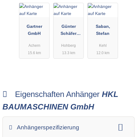
Gartner
Günter
Saban,
GmbH
Schäfer
Stefan
Baumaschin
Achern
Hohberg
Kehl
envermietun
15.6 km
13.3 km
12.0 km
g und
Service und
Verkauf
Michael
Schäfer
Eigenschaften Anhänger
HKL
BAUMASCHINEN GmbH
Anhängerspezifizierung