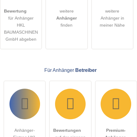
öffentliche Frage stellen
Abbrechen
Bewertung
weitere
weitere
für Anhänger
Anhänger
Anhänger in
Hinweis:
Bitte beachten Sie, öffentliche Fragen sind
für alle
HKL
finden
meiner Nähe
Besucher sichtbar
.
BAUMASCHINEN
Klicken Sie hier um eine
individuelle Frage
an den
GmbH abgeben
Anhänger-Eintrag zu stellen
.
Für Anhänger
Betreiber
Anhänger-
Bewertungen
Premium-