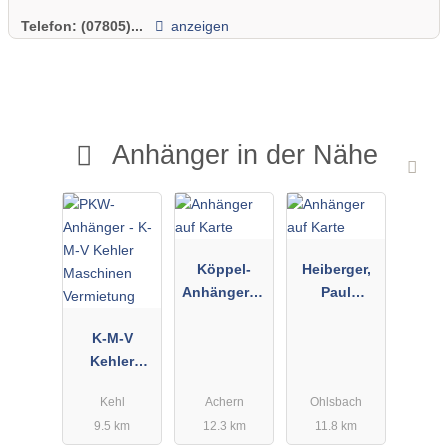
Telefon:
(07805)...
anzeigen
Anhänger in der Nähe
Köppel-
Heiberger,
Anhängerba
Paul
u
Landtechnik
K-M-V
Anhängerser
Kehler
vice
Maschinen
Kehl
Achern
Ohlsbach
Vermietung
9.5 km
12.3 km
11.8 km