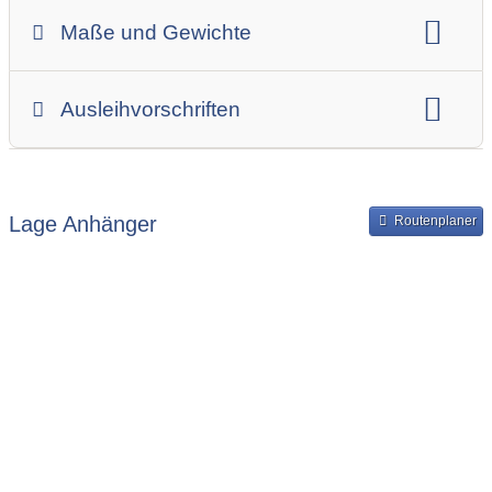
Anhängerart (Einachs-, Tandem-, etc.)
Maße und Gewichte
Anhängerskategorie
Anhängerhersteller
Gesamtgewicht
Innenbreite
Ladehöhe
Ausleihvorschriften
Innenlänge
Mindestmietdauer in Tagen
Ausleihpreise
Bereitstellung und Rückgabe des Anhängers
Lage Anhänger
Routenplaner