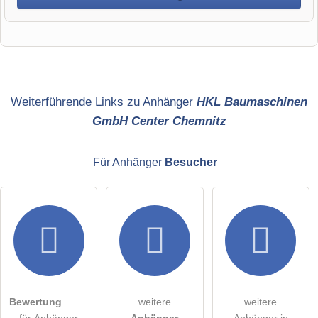
Vorname
Name
Weiterführende Links zu Anhänger
HKL Baumaschinen
GmbH Center Chemnitz
E-Mail-Adresse (wird nicht veröffentlicht)
Für Anhänger
Besucher
Hiermit akzeptiere ich die
AGB
.
Die
Datenschutzerklärung
habe ich zur Kenntnis genommen.
öffentliche Frage stellen
Abbrechen
Bewertung
weitere
weitere