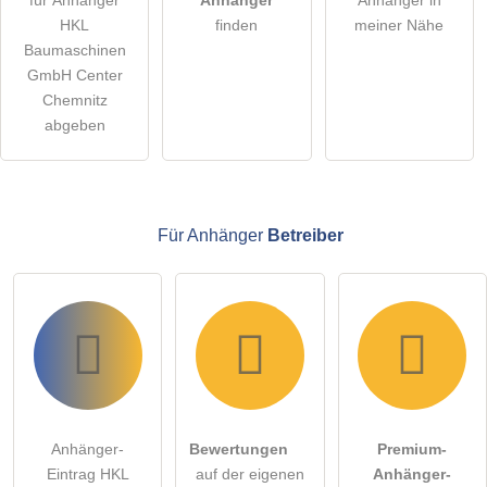
für Anhänger
Anhänger
Anhänger in
Hinweis:
Bitte beachten Sie, öffentliche Fragen sind
für alle
HKL
finden
meiner Nähe
Besucher sichtbar
.
Baumaschinen
Klicken Sie hier um eine
individuelle Frage
an den
GmbH Center
Anhänger-Eintrag zu stellen
.
Chemnitz
abgeben
Für Anhänger
Betreiber
Anhänger-
Bewertungen
Premium-
Eintrag HKL
auf der eigenen
Anhänger-