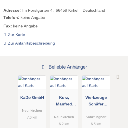
Adresse:
Im Forstgarten 4
66459
Kirkel
Deutschland
Telefon:
keine Angabe
Fax:
keine Angabe
Zur Karte
Zur Anfahrtsbeschreibung
Beliebte Anhänger
KaDo GmbH
Kurz,
Werkzeuge
Manfred
Schäfer
Auto- u.
Matthias
Neunkirchen
Anhängerver
Schäfer e. K.
Neunkirchen
Sankt Ingbert
7.6 km
leih
6.2 km
6.5 km