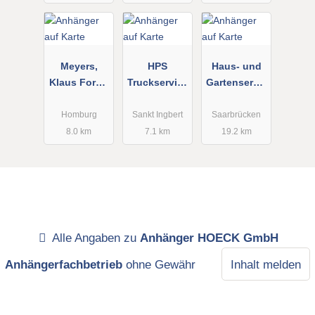
Meyers,
HPS
Haus- und
Klaus Forst-
Truckservice
Gartenservic
und
GmbH
e Erich
Gartengerät
Sutter
Homburg
Sankt Ingbert
Saarbrücken
e
8.0 km
7.1 km
19.2 km
Alle Angaben zu
Anhänger HOECK GmbH
Anhängerfachbetrieb
ohne Gewähr
Inhalt melden