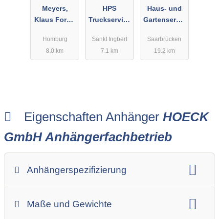
Meyers,
HPS
Haus- und
Klaus Forst-
Truckservice
Gartenservic
und
GmbH
e Erich
Homburg
Sankt Ingbert
Saarbrücken
Gartengerät
Sutter
8.0 km
7.1 km
19.2 km
e
Eigenschaften Anhänger
HOECK
GmbH Anhängerfachbetrieb
Anhängerspezifizierung
Anhängerart (Einachs-, Tandem-, etc.)
Maße und Gewichte
Anhängerskategorie
Anhängerhersteller