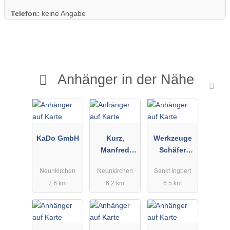
Telefon:
keine Angabe
Anhänger in der Nähe
KaDo GmbH
Kurz,
Werkzeuge
Manfred
Schäfer
Auto- u.
Matthias
Neunkirchen
Neunkirchen
Sankt Ingbert
Anhängerver
Schäfer e. K.
7.6 km
6.2 km
6.5 km
leih