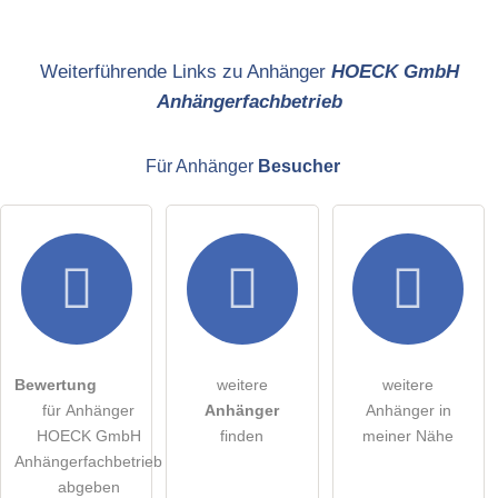
Name
Weiterführende Links zu Anhänger
HOECK GmbH
Anhängerfachbetrieb
E-Mail-Adresse (wird nicht veröffentlicht)
Für Anhänger
Besucher
Hiermit akzeptiere ich die
AGB
.
Die
Datenschutzerklärung
habe ich zur Kenntnis genommen.
öffentliche Frage stellen
Abbrechen
Bewertung
weitere
weitere
für Anhänger
Anhänger
Anhänger in
Hinweis:
Bitte beachten Sie, öffentliche Fragen sind
für alle
HOECK GmbH
finden
meiner Nähe
Besucher sichtbar
.
Anhängerfachbetrieb
Klicken Sie hier um eine
individuelle Frage
an den
abgeben