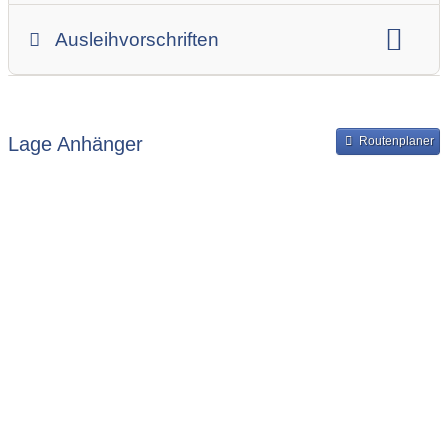
Gesamtgewicht
Innenbreite
Ladehöhe
Ausleihvorschriften
Innenlänge
Mindestmietdauer in Tagen
Ausleihpreise
Bereitstellung und Rückgabe des Anhängers
Lage Anhänger
Routenplaner