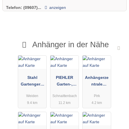
Telefon:
(09607)...
anzeigen
Anhänger in der Nähe
Stahl
PIEHLER
Anhängerze
Gartengerät
Garten-,
ntrale
e
Forst- &
Hochdorf
Weiden
Schnaittenbach
Pirk
Kommunalte
Landtechnik
e.K.
9.4 km
11.2 km
4.2 km
chnik
Gartengerät
etechnik