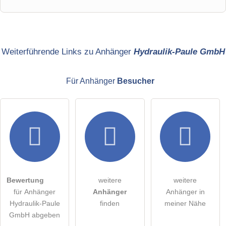
Vorname
Name
Weiterführende Links zu Anhänger
Hydraulik-Paule GmbH
Für Anhänger
Besucher
E-Mail-Adresse (wird nicht veröffentlicht)
Hiermit akzeptiere ich die
AGB
.
Die
Datenschutzerklärung
habe ich zur Kenntnis genommen.
Bewertung
weitere
weitere
öffentliche Frage stellen
Abbrechen
für Anhänger
Anhänger
Anhänger in
Hydraulik-Paule
finden
meiner Nähe
Hinweis:
Bitte beachten Sie, öffentliche Fragen sind
für alle
GmbH abgeben
Besucher sichtbar
.