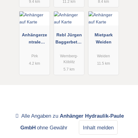
chnik
9.4 km
11.2 km
8.4 km
Gartengerät
etechnik
Anhängerze
Rebl Jürgen
Mietpark
ntrale
Baggerbetrie
Weiden
Hochdorf
b
e.K.
Pirk
Wernberg-
Weiden
Köblitz
4.2 km
11.5 km
5.7 km
Alle Angaben zu
Anhänger Hydraulik-Paule
GmbH
ohne Gewähr
Inhalt melden