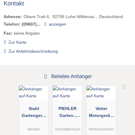
Kontakt
Adresse:
Obere Tratt 6
92706
Luhe-Wildenau
Deutschland
Telefon:
(09607)...
anzeigen
Fax:
keine Angabe
Zur Karte
Zur Anfahrtsbeschreibung
Beliebte Anhänger
Stahl
PIEHLER
Vetter
Gartengerät
Garten-,
Motorgeräte
e
Forst- &
und
Kommunalte
Landtechnik
Maschinen
Weiden
Schnaittenbach
Weiherhammer