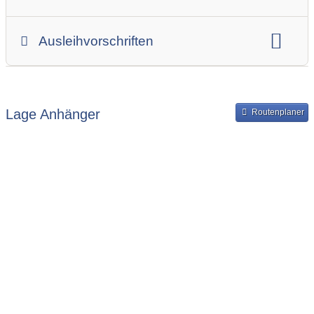
Anhängerskategorie
Anhängerhersteller
Gesamtgewicht
Innenbreite
Ladehöhe
Ausleihvorschriften
Innenlänge
Mindestmietdauer in Tagen
Ausleihpreise
Bereitstellung und Rückgabe des Anhängers
Lage Anhänger
Routenplaner