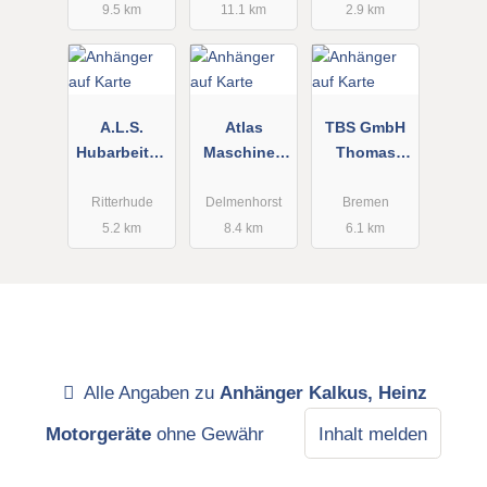
9.5 km
11.1 km
2.9 km
A.L.S.
Atlas
TBS GmbH
Hubarbeitsb
Maschinen
Thomas
ühnen
GmbH
Berger
GmbH
Spedition
Ritterhude
Delmenhorst
Bremen
5.2 km
8.4 km
6.1 km
Alle Angaben zu
Anhänger Kalkus, Heinz
Motorgeräte
ohne Gewähr
Inhalt melden