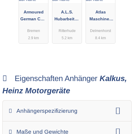
Armoured
A.L.S.
Atlas
German Cars
Hubarbeitsb
Maschinen
GmbH & Co.
ühnen
GmbH
Bremen
Ritterhude
Delmenhorst
KG
GmbH
2.9 km
5.2 km
8.4 km
Eigenschaften Anhänger
Kalkus,
Heinz Motorgeräte
Anhängerspezifizierung
Anhängerart (Einachs-, Tandem-, etc.)
Maße und Gewichte