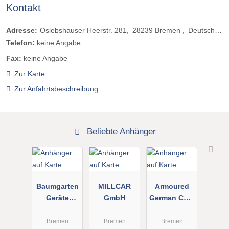
Kontakt
Adresse:
Oslebshauser Heerstr. 281
28239
Bremen
Deutschland
Telefon:
keine Angabe
Fax:
keine Angabe
Zur Karte
Zur Anfahrtsbeschreibung
Beliebte Anhänger
Baumgarten
MILLCAR
Armoured
Geräte
GmbH
German Cars
GmbH Fil.
GmbH & Co.
Bremen
KG
Bremen
Bremen
Bremen