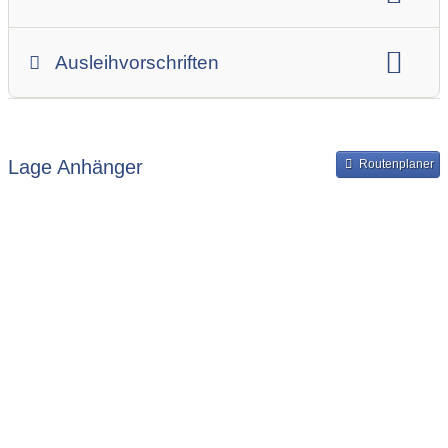
Anhängerskategorie
Anhängerhersteller
Gesamtgewicht
Innenbreite
Ladehöhe
Ausleihvorschriften
Innenlänge
Mindestmietdauer in Tagen
Ausleihpreise
Bereitstellung und Rückgabe des Anhängers
Lage Anhänger
Routenplaner