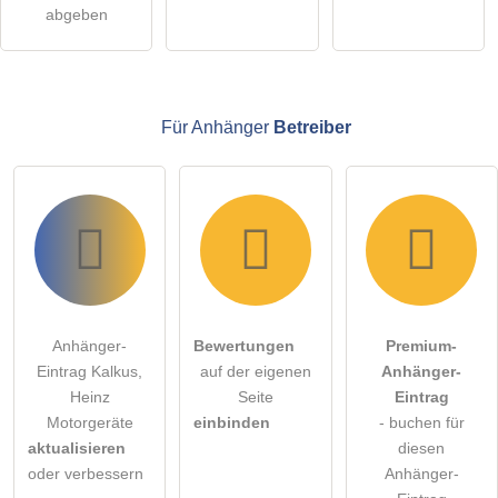
Klicken Sie hier um eine
individuelle Frage
an den
abgeben
Anhänger-Eintrag zu stellen
.
Für Anhänger
Betreiber
Anhänger-
Bewertungen
Premium-
Eintrag Kalkus,
auf der eigenen
Anhänger-
Heinz
Seite
Eintrag
Motorgeräte
einbinden
- buchen für
aktualisieren
diesen
oder verbessern
Anhänger-