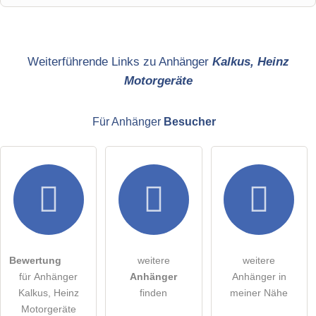
Name
Weiterführende Links zu Anhänger
Kalkus, Heinz
Motorgeräte
E-Mail-Adresse (wird nicht veröffentlicht)
Für Anhänger
Besucher
Hiermit akzeptiere ich die
AGB
.
Die
Datenschutzerklärung
habe ich zur Kenntnis genommen.
öffentliche Frage stellen
Abbrechen
Bewertung
weitere
weitere
für Anhänger
Anhänger
Anhänger in
Hinweis:
Bitte beachten Sie, öffentliche Fragen sind
für alle
Kalkus, Heinz
finden
meiner Nähe
Besucher sichtbar
.
Motorgeräte