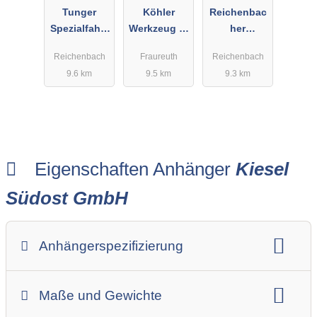
Tunger
Köhler
Reichenbac
Spezialfahrz
Werkzeug u.
her
eugbau
Baugeräteve
Anhängerze
Reichenbach
Fraureuth
Reichenbach
Exklusiv
rleih
ntrum
9.6 km
9.5 km
9.3 km
GmbH
Eigenschaften Anhänger
Kiesel
Südost GmbH
Anhängerspezifizierung
Anhängerart (Einachs-, Tandem-, etc.)
Maße und Gewichte
Anhängerskategorie
Anhängerhersteller