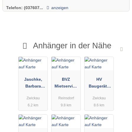
Telefon:
(037607...
anzeigen
Anhänger in der Nähe
Jaschke,
BVZ
HV
Barbara
Mietservice
Baugeräte
Anhängerver
Brückner &
GmbH
Zwickau
Reinsdorf
Zwickau
leih
Co. OHG
6.2 km
9.8 km
8.6 km