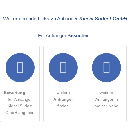
Name
Weiterführende Links zu Anhänger
Kiesel Südost GmbH
Für Anhänger
Besucher
E-Mail-Adresse (wird nicht veröffentlicht)
Hiermit akzeptiere ich die
AGB
.
Die
Datenschutzerklärung
habe ich zur Kenntnis genommen.
Bewertung
weitere
weitere
öffentliche Frage stellen
Abbrechen
für Anhänger
Anhänger
Anhänger in
Kiesel Südost
finden
meiner Nähe
Hinweis:
Bitte beachten Sie, öffentliche Fragen sind
für alle
GmbH abgeben
Besucher sichtbar
.
Klicken Sie hier um eine
individuelle Frage
an den