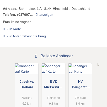
Adresse:
Bahnhofstr. 1 A
8144
Hirschfeld
Deutschland
Telefon:
(037607...
anzeigen
Fax:
keine Angabe
Zur Karte
Zur Anfahrtsbeschreibung
Beliebte Anhänger
Jaschke,
BVZ
HV
Barbara
Mietservice
Baugeräte
Anhängerver
Brückner &
GmbH
leih
Co. OHG
Zwickau
Reinsdorf
Zwickau
6.2 km
9.8 km
8.6 km