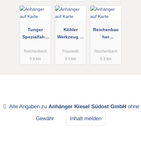
Tunger
Köhler
Reichenbac
Spezialfahrz
Werkzeug u.
her
eugbau
Baugeräteve
Anhängerze
Exklusiv
rleih
ntrum
Reichenbach
Fraureuth
Reichenbach
GmbH
9.6 km
9.5 km
9.3 km
Alle Angaben zu
Anhänger Kiesel Südost GmbH
ohne
Gewähr
Inhalt melden