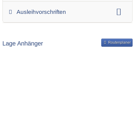
Gesamtgewicht
Innenbreite
Ladehöhe
Ausleihvorschriften
Innenlänge
Mindestmietdauer in Tagen
Ausleihpreise
Bereitstellung und Rückgabe des Anhängers
Lage Anhänger
Routenplaner