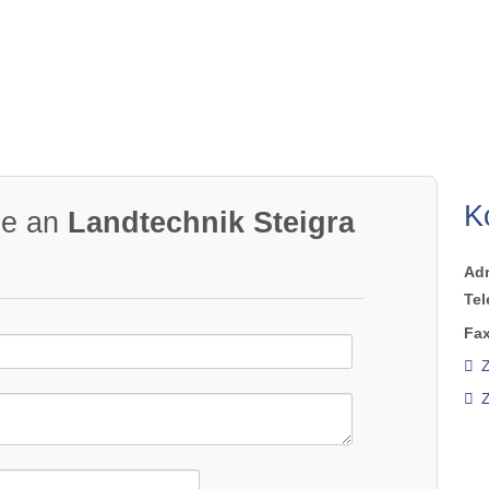
K
ge an
Landtechnik Steigra
Ad
Tel
Fax
Z