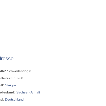
dresse
raße:
Schwedenring 8
tleitzahl:
6268
dt:
Steigra
ndesland:
Sachsen-Anhalt
nd:
Deutschland