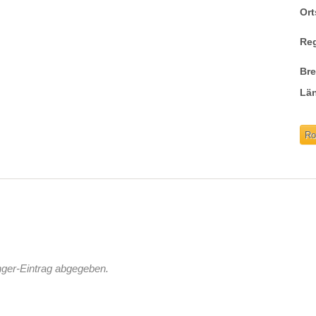
Ort
Re
Br
Lä
Ro
nger-Eintrag abgegeben.