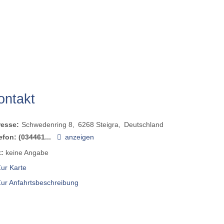
ontakt
resse:
Schwedenring 8
6268
Steigra
Deutschland
efon:
(034461...
anzeigen
:
keine Angabe
ur Karte
Zur Anfahrtsbeschreibung