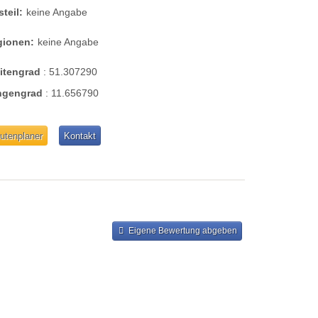
steil:
keine Angabe
gionen:
keine Angabe
eitengrad
:
51.307290
ngengrad
:
11.656790
utenplaner
Kontakt
Eigene Bewertung abgeben