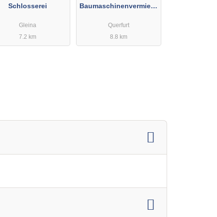
Schlosserei
Baumaschinenvermietu
ng und Service
Gleina
Querfurt
7.2 km
8.8 km