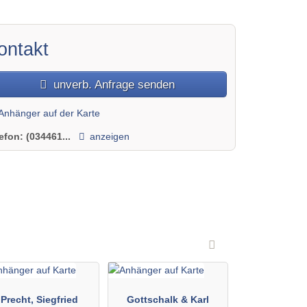
ontakt
unverb. Anfrage senden
Anhänger auf der Karte
lefon:
(034461...
anzeigen
Precht, Siegfried
Gottschalk & Karl