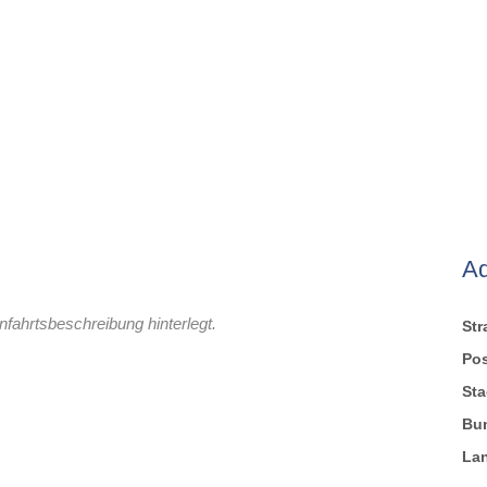
A
nfahrtsbeschreibung hinterlegt.
St
Pos
Sta
Bu
La