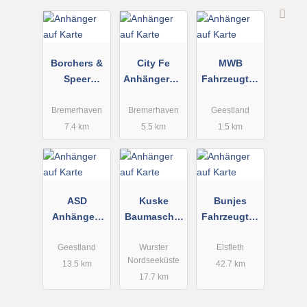
Borchers &
City Fe
MWB
Speer
Anhängerver
Fahrzeugtec
Baumaschin
mietung
hnik GmbH
en
Bremerhaven
Bremerhaven
Geestland
Baugeräte
7.4 km
5.5 km
1.5 km
Handelsges.
mbH
ASD
Kuske
Bunjes
Anhänger-
Baumaschin
Fahrzeugtec
Steffens
en und
hnik
Geräteverlei
Geestland
Wurster
Elsfleth
Nordseeküste
h
13.5 km
42.7 km
17.7 km