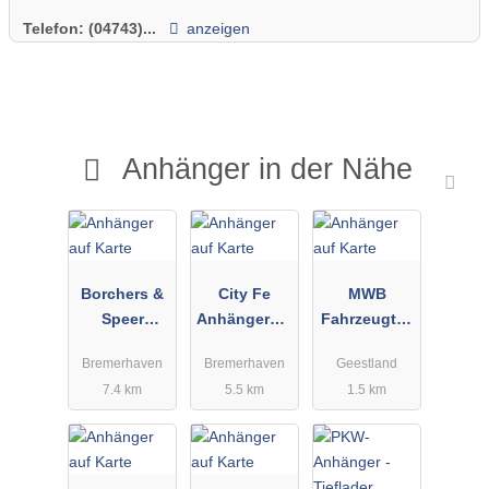
Telefon:
(04743)...
anzeigen
Anhänger in der Nähe
Borchers &
City Fe
MWB
Speer
Anhängerver
Fahrzeugtec
Baumaschin
mietung
hnik GmbH
Bremerhaven
Bremerhaven
Geestland
en
7.4 km
5.5 km
1.5 km
Baugeräte
Handelsges.
mbH