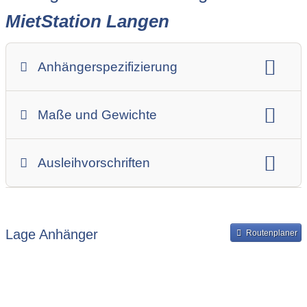
MietStation Langen
Anhängerspezifizierung
Anhängerart (Einachs-, Tandem-, etc.)
Maße und Gewichte
Anhängerskategorie
Anhängerhersteller
Gesamtgewicht
Innenbreite
Ladehöhe
Ausleihvorschriften
Innenlänge
Mindestmietdauer in Tagen
Ausleihpreise
Bereitstellung und Rückgabe des Anhängers
Lage Anhänger
Routenplaner