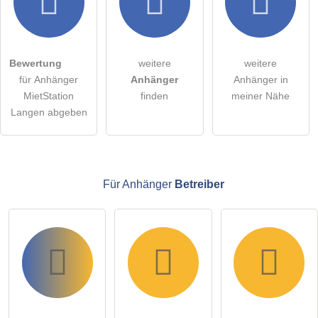
Hiermit akzeptiere ich die
AGB
.
Die
Datenschutzerklärung
habe ich zur Kenntnis genommen.
Bewertung
weitere
weitere
öffentliche Frage stellen
Abbrechen
für Anhänger
Anhänger
Anhänger in
MietStation
finden
meiner Nähe
Hinweis:
Bitte beachten Sie, öffentliche Fragen sind
für alle
Langen abgeben
Besucher sichtbar
.
Klicken Sie hier um eine
individuelle Frage
an den
Anhänger-Eintrag zu stellen
.
Für Anhänger
Betreiber