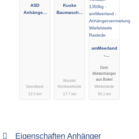
ASD
Kuske
Anhänger-
Baumaschin
Steffens
en und
Geräteverlei
h
amMeerland
-
Anhängerver
Dein
mietung
Mietanhänger
Wiefelstede
aus Bokel
Wurster
Rastede
Geestland
Nordseeküste
Wiefelstede
13.5 km
17.7 km
50.1 km
Eigenschaften Anhänger