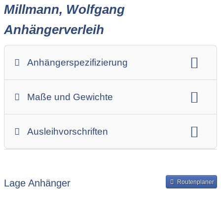
Millmann, Wolfgang
Anhängerverleih
Anhängerspezifizierung
Anhängerart (Einachs-, Tandem-, etc.)
Maße und Gewichte
Anhängerskategorie
Anhängerhersteller
Gesamtgewicht
Innenbreite
Ladehöhe
Ausleihvorschriften
Innenlänge
Mindestmietdauer in Tagen
Ausleihpreise
Bereitstellung und Rückgabe des Anhängers
Lage Anhänger
Routenplaner