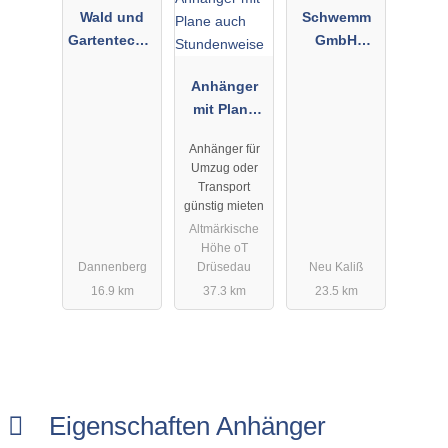
Wald und
Schwemm
Gartentecnik
GmbH
Inh. Heiko
Gerüstbau
Sieveritt
Anhänger
u.
mit Plane
Baumaschin
auch
enverleih
Anhänger für
Stundenwei
Umzug oder
se
Transport
günstig mieten
Altmärkische
Höhe oT
Dannenberg
Drüsedau
Neu Kaliß
16.9 km
37.3 km
23.5 km
Eigenschaften Anhänger