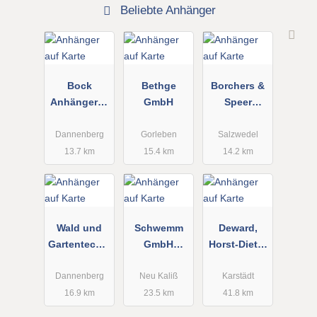
Beliebte Anhänger
Bock
Bethge
Borchers &
Anhängerze
GmbH
Speer
ntrum Inh. H.
Baumaschin
Bock
en -
Dannenberg
Gorleben
Salzwedel
Baugeräte
13.7 km
15.4 km
14.2 km
Handelsges
ellschaft
mbH
Wald und
Schwemm
Deward,
Gartentecnik
GmbH
Horst-Dieter
Inh. Heiko
Gerüstbau
Handel und
Sieveritt
u.
Service
Dannenberg
Neu Kaliß
Karstädt
Baumaschin
16.9 km
23.5 km
41.8 km
enverleih