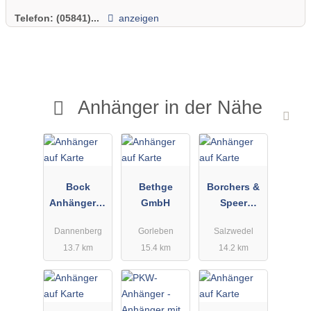
Telefon:
(05841)...
anzeigen
Anhänger in der Nähe
Bock
Bethge
Borchers &
Anhängerze
GmbH
Speer
ntrum Inh. H.
Baumaschin
Dannenberg
Gorleben
Salzwedel
Bock
en -
13.7 km
15.4 km
14.2 km
Baugeräte
Handelsges
ellschaft
mbH