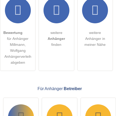
Hiermit akzeptiere ich die
AGB
.
Die
Datenschutzerklärung
habe ich zur Kenntnis genommen.
öffentliche Frage stellen
Abbrechen
Bewertung
weitere
weitere
für Anhänger
Anhänger
Anhänger in
Hinweis:
Bitte beachten Sie, öffentliche Fragen sind
für alle
Millmann,
finden
meiner Nähe
Besucher sichtbar
.
Wolfgang
Klicken Sie hier um eine
individuelle Frage
an den
Anhängerverleih
Anhänger-Eintrag zu stellen
.
abgeben
Für Anhänger
Betreiber