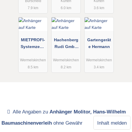
Wilbert
Burscheid
Kürten
Kürten
7.9 km
6.0 km
3.6 km
MIETPROFI-
Hachenberg
Gartengerät
Systemzentr
Rudi GmbH
e Hermann
ale GmbH &
& Co. KG
Co. KG
Wermelskirchen
Wermelskirchen
Wermelskirchen
8.5 km
8.2 km
3.4 km
Alle Angaben zu
Anhänger Molitor, Hans-Wilhelm
Baumaschinenverleih
ohne Gewähr
Inhalt melden