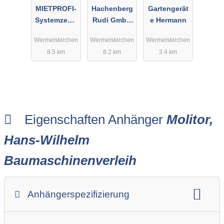
MIETPROFI-
Hachenberg
Gartengerät
Systemzentr
Rudi GmbH
e Hermann
ale GmbH &
& Co. KG
Wermelskirchen
Wermelskirchen
Wermelskirchen
Co. KG
8.5 km
8.2 km
3.4 km
Eigenschaften Anhänger
Molitor,
Hans-Wilhelm
Baumaschinenverleih
Anhängerspezifizierung
Anhängerart (Einachs-, Tandem-, etc.)