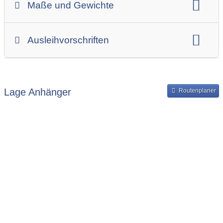
Maße und Gewichte
Anhängerskategorie
Anhängerhersteller
Gesamtgewicht
Innenbreite
Ladehöhe
Ausleihvorschriften
Innenlänge
Mindestmietdauer in Tagen
Ausleihpreise
Bereitstellung und Rückgabe des Anhängers
Lage Anhänger
Routenplaner