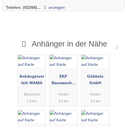
Telefon:
(02268)...
anzeigen
Anhänger in der Nähe
Anhängerver
EKF
Göbbels
leih MANIA
Baumaschin
GmbH
en Inh. Klein
Burscheid
Kürten
Kürten
Wilbert
7.9 km
6.0 km
3.6 km