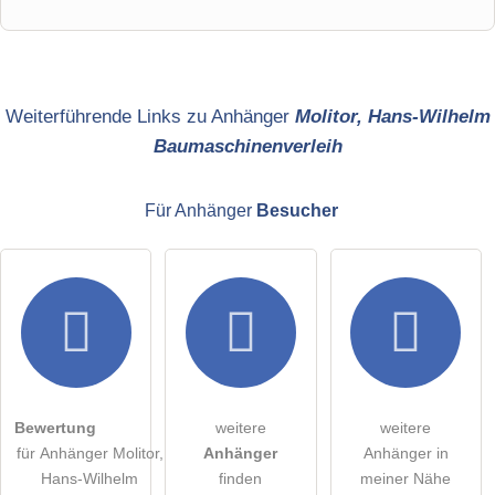
Vorname
Name
Weiterführende Links zu Anhänger
Molitor, Hans-Wilhelm
Baumaschinenverleih
E-Mail-Adresse (wird nicht veröffentlicht)
Für Anhänger
Besucher
Hiermit akzeptiere ich die
AGB
.
Die
Datenschutzerklärung
habe ich zur Kenntnis genommen.
öffentliche Frage stellen
Abbrechen
Bewertung
weitere
weitere
für Anhänger Molitor,
Anhänger
Anhänger in
Hinweis:
Bitte beachten Sie, öffentliche Fragen sind
für alle
Hans-Wilhelm
finden
meiner Nähe
Besucher sichtbar
.