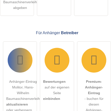
Baumaschinenverleih
Klicken Sie hier um eine
individuelle Frage
an den
abgeben
Anhänger-Eintrag zu stellen
.
Für Anhänger
Betreiber
Anhänger-Eintrag
Bewertungen
Premium-
Molitor, Hans-
auf der eigenen
Anhänger-
Wilhelm
Seite
Eintrag
Baumaschinenverleih
einbinden
- buchen für
aktualisieren
diesen
oder verbessern
Anhänger-