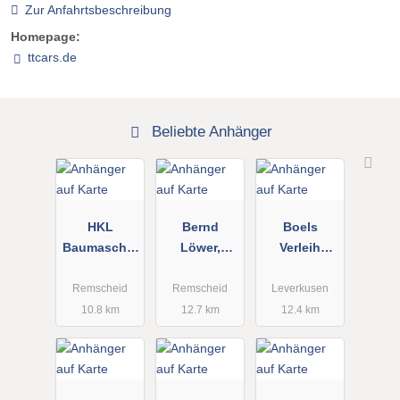
Zur Anfahrtsbeschreibung
Homepage:
ttcars.de
Beliebte Anhänger
HKL
Bernd
Boels
Baumaschin
Löwer,
Verleih
en GmbH
Anhängerver
GmbH
Center
mietung
Remscheid
Remscheid
Leverkusen
Remscheid
10.8 km
12.7 km
12.4 km