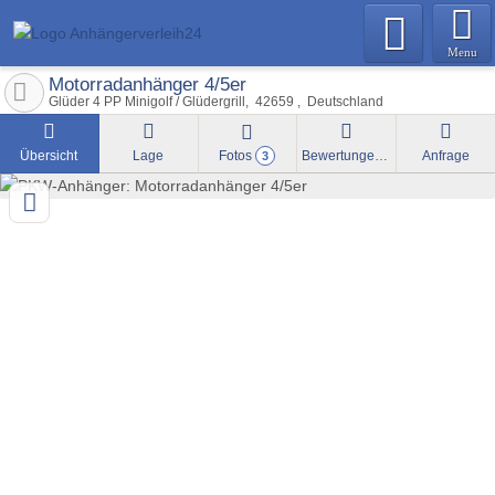
Menu
Motorradanhänger 4/5er
Glüder 4 PP Minigolf / Glüdergrill
42659
Deutschland
Übersicht
Lage
Fotos
Bewertungen
Anfrage
3