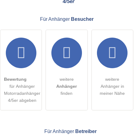
4/5er
E-Mail-Adresse (wird nicht veröffentlicht)
Für Anhänger
Besucher
Hiermit akzeptiere ich die
AGB
.
Die
Datenschutzerklärung
habe ich zur Kenntnis genommen.
öffentliche Frage stellen
Abbrechen
Bewertung
weitere
weitere
für Anhänger
Anhänger
Anhänger in
Hinweis:
Bitte beachten Sie, öffentliche Fragen sind
für alle
Motorradanhänger
finden
meiner Nähe
Besucher sichtbar
.
4/5er abgeben
Klicken Sie hier um eine
individuelle Frage
an den
Anhänger-Eintrag zu stellen
.
Für Anhänger
Betreiber