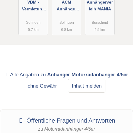
VBM -
ACM
Anhängerver
Vermietung
Anhänger
leih MANIA
Von
Gudrun
Baugeräten
Müller
Solingen
Solingen
Burscheid
und
5.7 km
6.8 km
4.5 km
Maschinen
Alle Angaben zu
Anhänger Motorradanhänger 4/5er
ohne Gewähr
Inhalt melden
Öffentliche Fragen und Antworten
zu
Motorradanhänger 4/5er