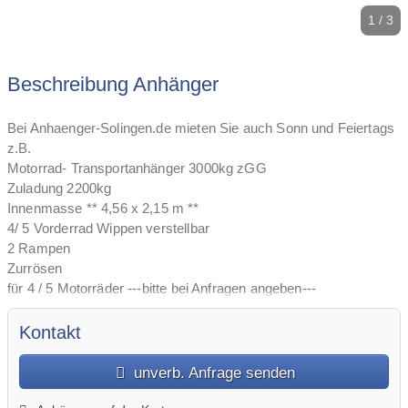
1 / 3
Beschreibung Anhänger
Bei Anhaenger-Solingen.de mieten Sie auch Sonn und Feiertags
z.B.
Motorrad- Transportanhänger 3000kg zGG
Zuladung 2200kg
Innenmasse ** 4,56 x 2,15 m **
4/ 5 Vorderrad Wippen verstellbar
2 Rampen
Zurrösen
für 4 / 5 Motorräder ---bitte bei Anfragen angeben---
50.-€ Tag während der Öffnungszeiten
Wochenpreis 270.-€
Kontakt
14 Tage 400.-€
unverb. Anfrage senden
Kaution Bar 100€ (D)
Gurte zur miete vorhanden ! zu 5.-€ je Satz( 4 Stück)