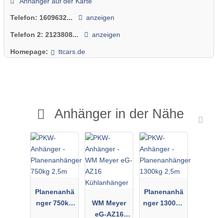
Anhänger auf der Karte
Tel :0160 96321811
Telefon:
1609632...
anzeigen
Telefon 2:
2123808...
anzeigen
verschiedene Anhänger zur Vermietung
Kfz-Anhänger, Motorradanhänger, Planenanhänger,
Homepage:
ttcars.de
Kofferanhänger, Pferdeanhänger, 3 Seitenkippanhänger ,
Offene Kastenanhänger, u.s.w.
In naher Umgebung:
Anhänger in der Nähe
Leichlingen Wermelskirchen Burscheid Odenthal Leverkusen
Opladen Langenfeld Monheim Hilden Wuppertal Remscheid
Haan Mettmann Velbert Erkrath
unsere Öffnungszeiten:
Mo- Sa 7:00 - 20:00 Uhr
So /Feiertag 8:00 - 10:00 / 18:00- 20:00 Uhr
Planenanhä
Planenanhä
nger 750kg
WM Meyer
nger 1300kg
2,5m
eG-AZ16
2,5m