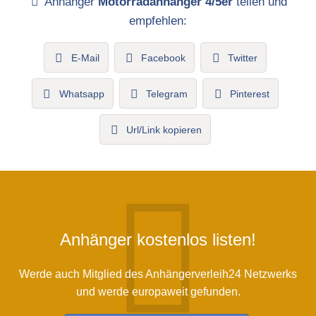
Anhänger
Motorradanhänger 4/5er
teilen und
empfehlen:
E-Mail
Facebook
Twitter
Whatsapp
Telegram
Pinterest
Url/Link kopieren
Anhänger kostenlos listen!
Werde auch Mitglied des Anhängerverleih24 Netzwerks
und werde europaweit gefunden.