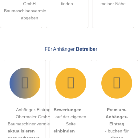
Hinweis:
Bitte beachten Sie, öffentliche Fragen sind
für alle
GmbH
finden
meiner Nähe
Besucher sichtbar
.
Baumaschinenvermietung
Klicken Sie hier um eine
individuelle Frage
an den
abgeben
Anhänger-Eintrag zu stellen
.
Für Anhänger
Betreiber
Anhänger-Eintrag
Bewertungen
Premium-
Obermaier GmbH
auf der eigenen
Anhänger-
Baumaschinenvermietung
Seite
Eintrag
aktualisieren
einbinden
- buchen für