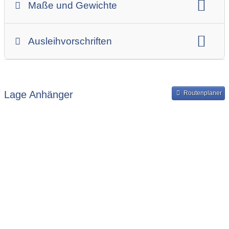
Maße und Gewichte
Anhängerskategorie
Anhängerhersteller
Gesamtgewicht
Innenbreite
Ladehöhe
Ausleihvorschriften
Innenlänge
Mindestmietdauer in Tagen
Ausleihpreise
Bereitstellung und Rückgabe des Anhängers
Lage Anhänger
Routenplaner