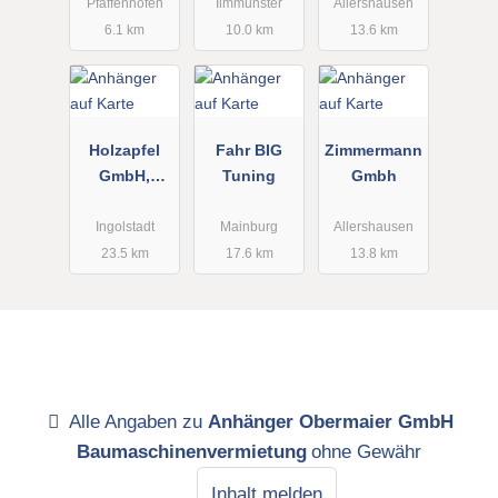
ehörhandel
GmbH NL
Pfaffenhofen
Ilmmünster
Allershausen
München
6.1 km
10.0 km
13.6 km
Holzapfel
Fahr BIG
Zimmermann
GmbH,
Tuning
Gmbh
Raimund
Ingolstadt
Mainburg
Allershausen
23.5 km
17.6 km
13.8 km
Alle Angaben zu
Anhänger Obermaier GmbH
Baumaschinenvermietung
ohne Gewähr
Inhalt melden