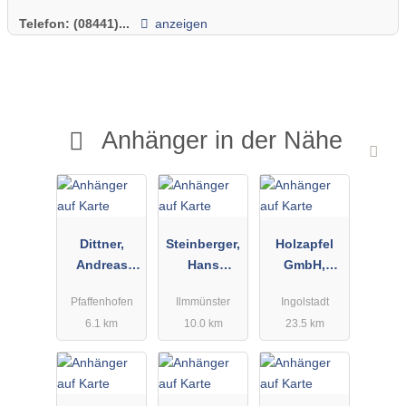
Telefon:
(08441)...
anzeigen
Anhänger in der Nähe
Dittner,
Steinberger,
Holzapfel
Andreas
Hans
GmbH,
Motorradzub
Baukrane
Raimund
Pfaffenhofen
Ilmmünster
Ingolstadt
ehörhandel
6.1 km
10.0 km
23.5 km