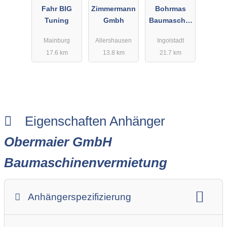
Fahr BIG
Zimmermann
Bohrmas
Tuning
Gmbh
Baumaschin
en Diamant-,
Mainburg
Allershausen
Ingolstadt
Bohr- u.
17.6 km
13.8 km
21.7 km
Betonschnei
dgeräte
Mietservice
Eigenschaften Anhänger
Obermaier GmbH
Baumaschinenvermietung
Anhängerspezifizierung
Anhängerart (Einachs-, Tandem-, etc.)