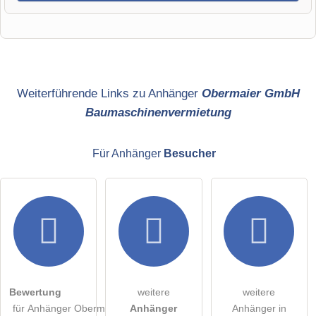
Vorname
Name
Weiterführende Links zu Anhänger
Obermaier GmbH
Baumaschinenvermietung
E-Mail-Adresse (wird nicht veröffentlicht)
Für Anhänger
Besucher
Hiermit akzeptiere ich die
AGB
.
Die
Datenschutzerklärung
habe ich zur Kenntnis genommen.
öffentliche Frage stellen
Abbrechen
Bewertung
weitere
weitere
für Anhänger Obermaier
Anhänger
Anhänger in