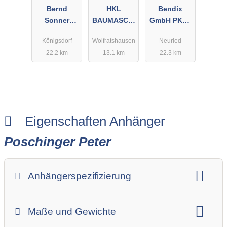
Bernd
HKL
Bendix
Sonner
BAUMASCHI
GmbH PKW-
GmbH
NEN GmbH
Anhänger
Königsdorf
Wolfratshausen
Neuried
22.2 km
13.1 km
22.3 km
Eigenschaften Anhänger
Poschinger Peter
Anhängerspezifizierung
Anhängerart (Einachs-, Tandem-, etc.)
Maße und Gewichte
Anhängerskategorie
Anhängerhersteller