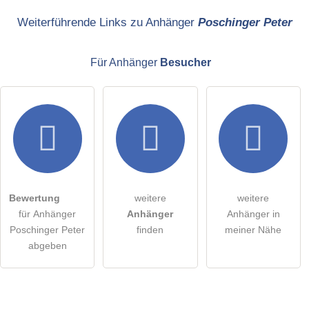
Name
Weiterführende Links zu Anhänger
Poschinger Peter
Für Anhänger
Besucher
E-Mail-Adresse (wird nicht veröffentlicht)
Hiermit akzeptiere ich die
AGB
.
Die
Datenschutzerklärung
habe ich zur Kenntnis genommen.
Bewertung
weitere
weitere
öffentliche Frage stellen
Abbrechen
für Anhänger
Anhänger
Anhänger in
Poschinger Peter
finden
meiner Nähe
Hinweis:
Bitte beachten Sie, öffentliche Fragen sind
für alle
abgeben
Besucher sichtbar
.
Klicken Sie hier um eine
individuelle Frage
an den
Anhänger-Eintrag zu stellen
.