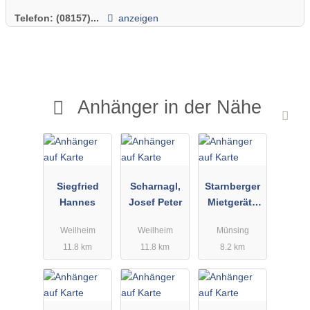
Telefon:
(08157)...
anzeigen
Anhänger in der Nähe
Siegfried
Scharnagl,
Starnberger
Hannes
Josef Peter
Mietgeräte
Johannes
Weilheim
Weilheim
Münsing
Sebald
11.8 km
11.8 km
8.2 km