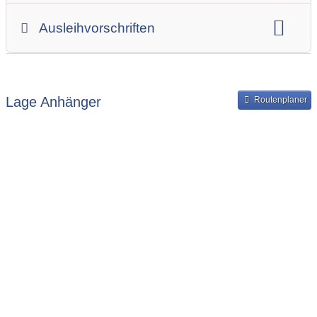
Gesamtgewicht
Innenbreite
Ladehöhe
Ausleihvorschriften
Innenlänge
Mindestmietdauer in Tagen
Ausleihpreise
Bereitstellung und Rückgabe des Anhängers
Lage Anhänger
Routenplaner