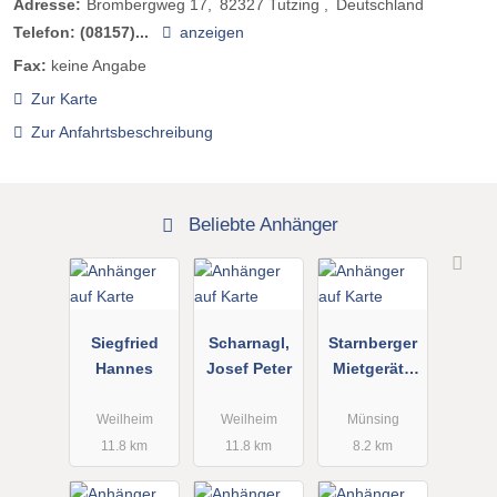
Adresse:
Brombergweg 17
82327
Tutzing
Deutschland
Telefon:
(08157)...
anzeigen
Fax:
keine Angabe
Zur Karte
Zur Anfahrtsbeschreibung
Beliebte Anhänger
Siegfried
Scharnagl,
Starnberger
Hannes
Josef Peter
Mietgeräte
Johannes
Sebald
Weilheim
Weilheim
Münsing
11.8 km
11.8 km
8.2 km