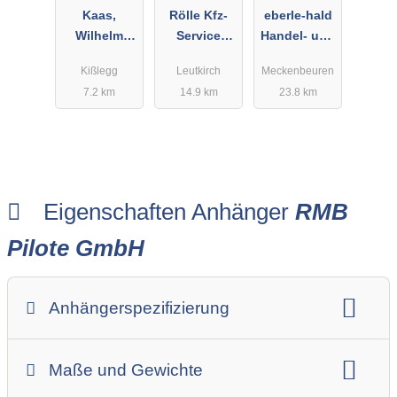
Kaas,
Rölle Kfz-
eberle-hald
Wilhelm
Service
Handel- und
Landtechnik
GmbH & Co.
Dienstleistu
Kißlegg
Leutkirch
Meckenbeuren
KG
ngen GmbH
7.2 km
14.9 km
23.8 km
Eigenschaften Anhänger
RMB
Pilote GmbH
Anhängerspezifizierung
Anhängerart (Einachs-, Tandem-, etc.)
Maße und Gewichte
Anhängerskategorie
Anhängerhersteller