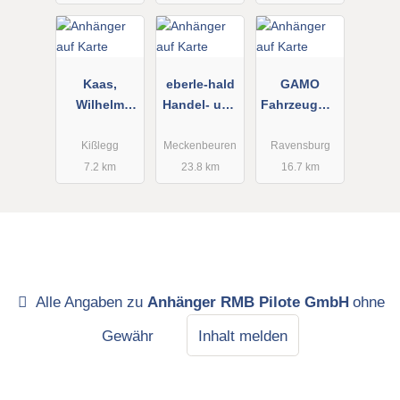
Service/Verk
auf
Kaas,
eberle-hald
GAMO
Wilhelm
Handel- und
Fahrzeugwer
Landtechnik
Dienstleistu
ke GmbH
ngen GmbH
Kißlegg
Meckenbeuren
Ravensburg
7.2 km
23.8 km
16.7 km
Alle Angaben zu
Anhänger RMB Pilote GmbH
ohne
Gewähr
Inhalt melden