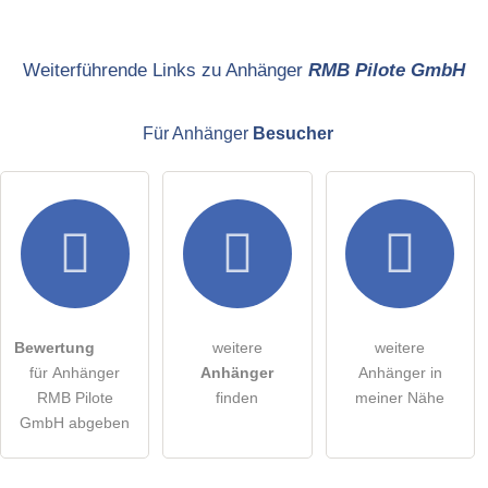
Name
Weiterführende Links zu Anhänger
RMB Pilote GmbH
Für Anhänger
Besucher
E-Mail-Adresse (wird nicht veröffentlicht)
Hiermit akzeptiere ich die
AGB
.
Die
Datenschutzerklärung
habe ich zur Kenntnis genommen.
Bewertung
weitere
weitere
öffentliche Frage stellen
Abbrechen
für Anhänger
Anhänger
Anhänger in
RMB Pilote
finden
meiner Nähe
Hinweis:
Bitte beachten Sie, öffentliche Fragen sind
für alle
GmbH abgeben
Besucher sichtbar
.
Klicken Sie hier um eine
individuelle Frage
an den