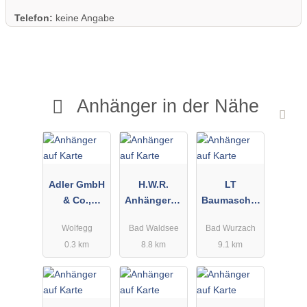
Telefon:
keine Angabe
Anhänger in der Nähe
Adler GmbH
H.W.R.
LT
& Co.,
Anhängerba
Baumaschin
Konrad
u GmbH
en
Wolfegg
Bad Waldsee
Bad Wurzach
Seilwinden
Messtechnik
0.3 km
8.8 km
9.1 km
u. Fahrz.Bau
-
Service/Verk
auf