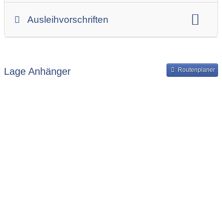
Gesamtgewicht
Innenbreite
Ladehöhe
Ausleihvorschriften
Innenlänge
Mindestmietdauer in Tagen
Ausleihpreise
Bereitstellung und Rückgabe des Anhängers
Lage Anhänger
Routenplaner