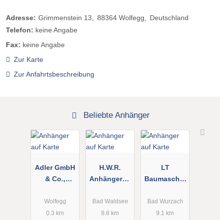
Adresse:
Grimmenstein 13
88364
Wolfegg
Deutschland
Telefon:
keine Angabe
Fax:
keine Angabe
Zur Karte
Zur Anfahrtsbeschreibung
Beliebte Anhänger
Adler GmbH
H.W.R.
LT
& Co.,
Anhängerba
Baumaschin
Konrad
u GmbH
en
Seilwinden
Messtechnik
Wolfegg
Bad Waldsee
Bad Wurzach
u. Fahrz.Bau
-
0.3 km
8.8 km
9.1 km