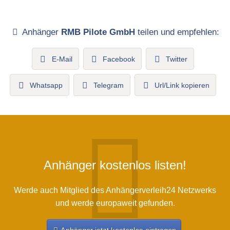
Anhänger
RMB Pilote GmbH
teilen und empfehlen:
E-Mail
Facebook
Twitter
Whatsapp
Telegram
Url/Link kopieren
Anhänger kostenlos listen!
Werde auch Mitglied des Anhängerverleih24 Netzwerks
und werde europaweit gefunden.