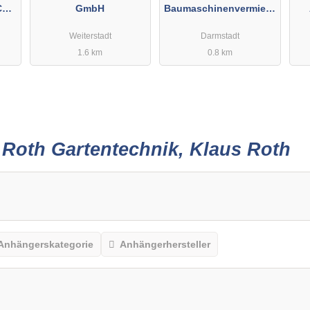
Co.
GmbH
Baumaschinenvermietu
ng
Weiterstadt
Darmstadt
1.6 km
0.8 km
r
Roth Gartentechnik, Klaus Roth
Anhängerskategorie
Anhängerhersteller