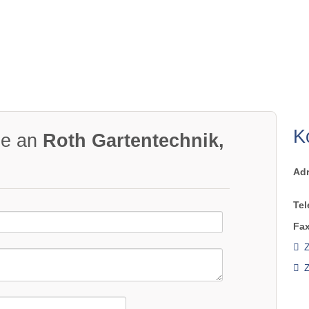
K
ge an
Roth Gartentechnik,
Ad
Tel
Fax
Z