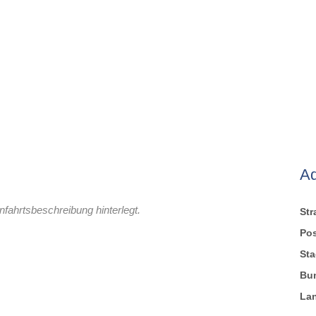
A
nfahrtsbeschreibung hinterlegt.
St
Pos
Sta
Bu
La