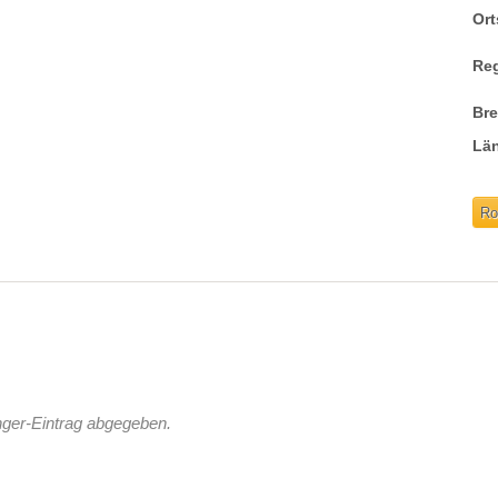
Ort
Re
Br
Lä
Ro
nger-Eintrag abgegeben.