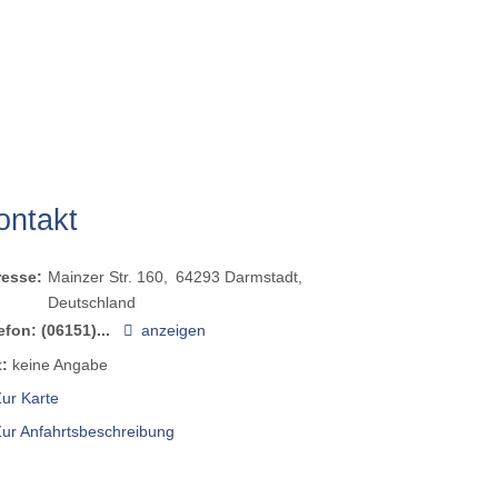
ontakt
resse:
Mainzer Str. 160
64293
Darmstadt
Deutschland
efon:
(06151)...
anzeigen
:
keine Angabe
ur Karte
Zur Anfahrtsbeschreibung