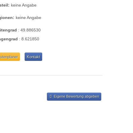
steil:
keine Angabe
gionen:
keine Angabe
eitengrad
:
49.886530
ngengrad
:
8.621850
utenplaner
Kontakt
Eigene Bewertung abgeben