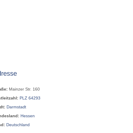
dresse
raße:
Mainzer Str. 160
tleitzahl:
PLZ 64293
dt:
Darmstadt
ndesland:
Hessen
nd:
Deutschland