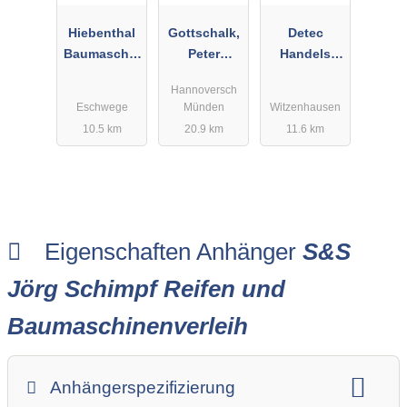
Hiebenthal
Gottschalk,
Detec
Baumaschin
Peter
Handels
en,Vermietu
Baumaschin
GmbH
Hannoversch
ng
envermietun
Eschwege
Münden
Witzenhausen
u.Transporte
g
10.5 km
20.9 km
11.6 km
Eigenschaften Anhänger
S&S
Jörg Schimpf Reifen und
Baumaschinenverleih
Anhängerspezifizierung