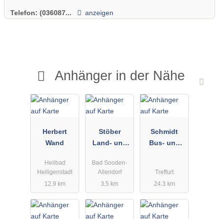
Telefon:
(036087...
anzeigen
Anhänger in der Nähe
Herbert
Stöber
Schmidt
Wand
Land- und
Bus- und
Gartentechn
Nutzfahrzeu
Heilbad
Bad Sooden-
ik
g GmbH
Heiligenstadt
Allendorf
Treffurt
Werksvertret
12.9 km
3.5 km
24.3 km
ungen