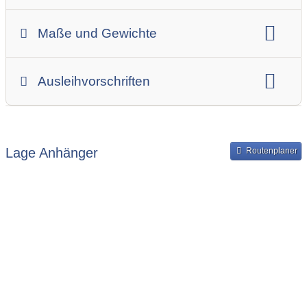
Anhängerart (Einachs-, Tandem-, etc.)
Maße und Gewichte
Anhängerskategorie
Anhängerhersteller
Gesamtgewicht
Innenbreite
Ladehöhe
Ausleihvorschriften
Innenlänge
Mindestmietdauer in Tagen
Ausleihpreise
Bereitstellung und Rückgabe des Anhängers
Lage Anhänger
Routenplaner