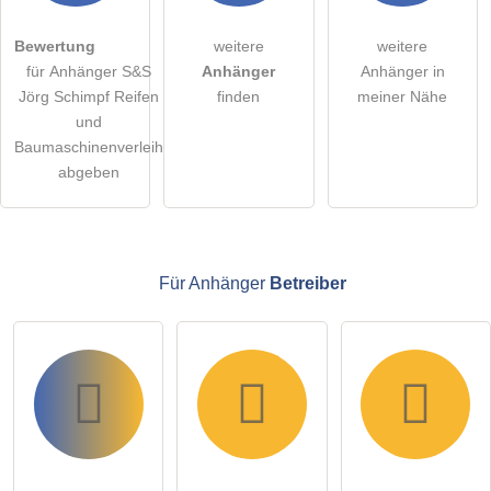
öffentliche Frage stellen
Abbrechen
Bewertung
weitere
weitere
für Anhänger S&S
Anhänger
Anhänger in
Hinweis:
Bitte beachten Sie, öffentliche Fragen sind
für alle
Jörg Schimpf Reifen
finden
meiner Nähe
Besucher sichtbar
.
und
Klicken Sie hier um eine
individuelle Frage
an den
Baumaschinenverleih
Anhänger-Eintrag zu stellen
.
abgeben
Für Anhänger
Betreiber