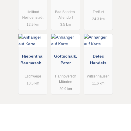
Gartentechn
Nutzfahrzeu
ik
g GmbH
Heilbad
Bad Sooden-
Treffurt
Heiligenstadt
Allendorf
Werksvertret
24.3 km
12.9 km
3.5 km
ungen
Hiebenthal
Gottschalk,
Detec
Baumaschin
Peter
Handels
en,Vermietu
Baumaschin
GmbH
ng
envermietun
Eschwege
Hannoversch
Witzenhausen
Münden
u.Transporte
g
10.5 km
11.6 km
20.9 km