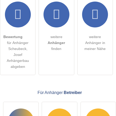
Hiermit akzeptiere ich die
AGB
.
Die
Datenschutzerklärung
habe ich zur Kenntnis genommen.
öffentliche Frage stellen
Abbrechen
Bewertung
weitere
weitere
für Anhänger
Anhänger
Anhänger in
Hinweis:
Bitte beachten Sie, öffentliche Fragen sind
für alle
Scheubeck,
finden
meiner Nähe
Besucher sichtbar
.
Josef
Klicken Sie hier um eine
individuelle Frage
an den
Anhängerbau
Anhänger-Eintrag zu stellen
.
abgeben
Für Anhänger
Betreiber