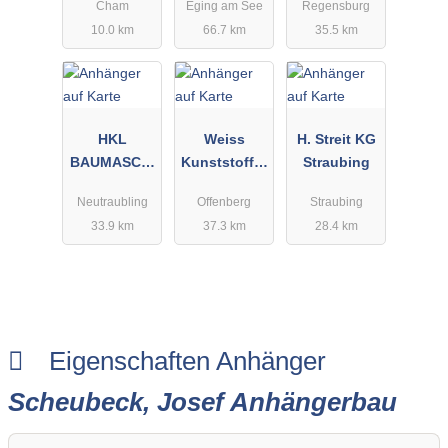
Cham
Eging am See
Regensburg
10.0 km
66.7 km
35.5 km
HKL
Weiss
H. Streit KG
BAUMASCHI
Kunststoffte
Straubing
NEN GmbH
chnik
Neutraubling
Offenberg
Straubing
33.9 km
37.3 km
28.4 km
Eigenschaften Anhänger
Scheubeck, Josef Anhängerbau