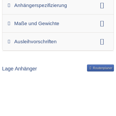
Anhängerspezifizierung
Anhängerart (Einachs-, Tandem-, etc.)
Maße und Gewichte
Anhängerskategorie
Anhängerhersteller
Gesamtgewicht
Innenbreite
Ladehöhe
Ausleihvorschriften
Innenlänge
Mindestmietdauer in Tagen
Ausleihpreise
Bereitstellung und Rückgabe des Anhängers
Lage Anhänger
Routenplaner