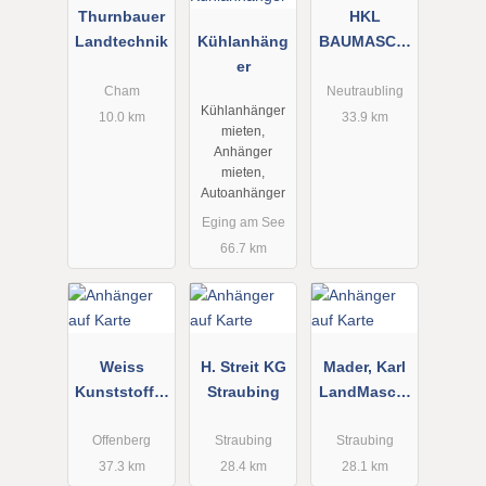
Thurnbauer
HKL
Landtechnik
Kühlanhäng
BAUMASCHI
er
NEN GmbH
Cham
Neutraubling
Kühlanhänger
10.0 km
33.9 km
mieten,
Anhänger
mieten,
Autoanhänger
Eging am See
66.7 km
Weiss
H. Streit KG
Mader, Karl
Kunststoffte
Straubing
LandMasch.
chnik
Anhänger
Offenberg
Straubing
Straubing
37.3 km
28.4 km
28.1 km