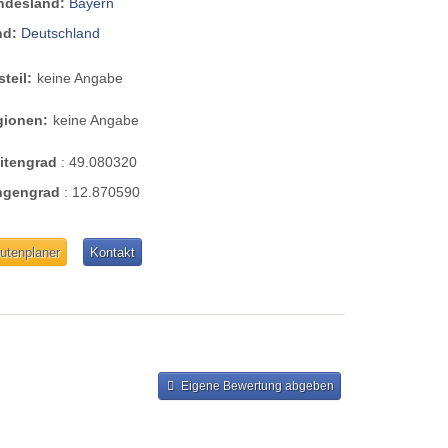
ndesland:
Bayern
nd:
Deutschland
steil:
keine Angabe
gionen:
keine Angabe
eitengrad
:
49.080320
ngengrad
:
12.870590
utenplaner
Kontakt
Eigene Bewertung abgeben