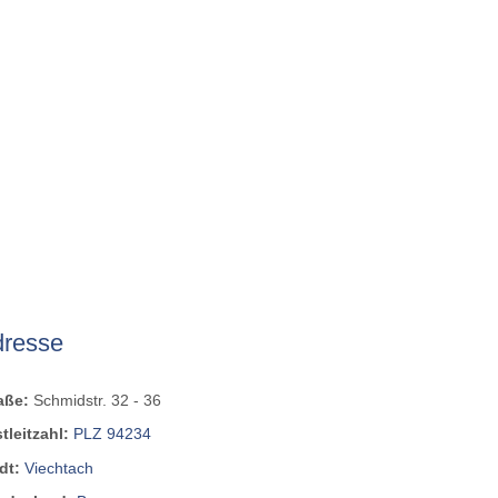
dresse
raße:
Schmidstr. 32 - 36
tleitzahl:
PLZ 94234
dt:
Viechtach