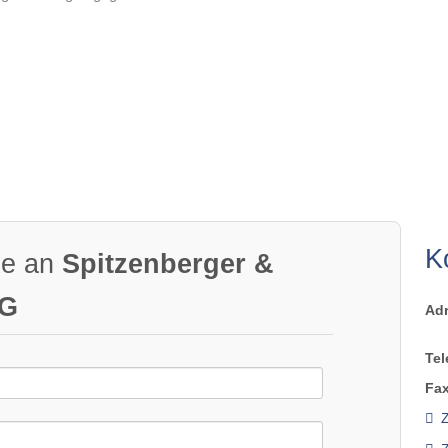
K
ge an
Spitzenberger &
KG
Ad
Tel
Fax
Z