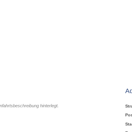
A
nfahrtsbeschreibung hinterlegt.
St
Pos
Sta