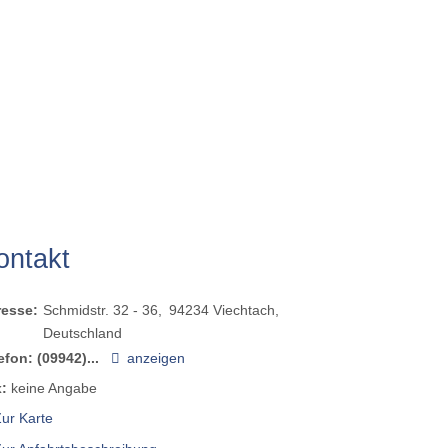
ontakt
resse:
Schmidstr. 32 - 36
94234
Viechtach
Deutschland
efon:
(09942)...
anzeigen
:
keine Angabe
ur Karte