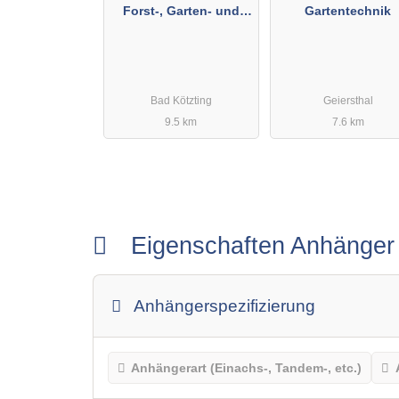
Forst-, Garten- und
Gartentechnik
Landgeräte
Bad Kötzting
Geiersthal
9.5 km
7.6 km
Eigenschaften Anhänge
Anhängerspezifizierung
Anhängerart (Einachs-, Tandem-, etc.)