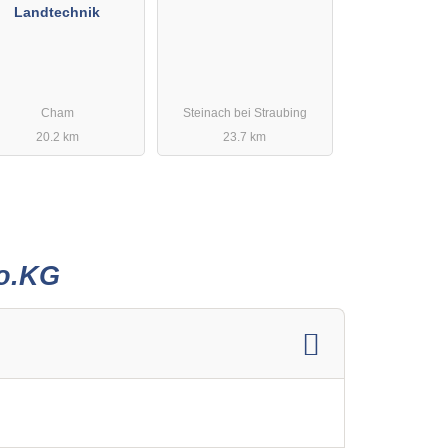
Landtechnik
Cham
Steinach bei Straubing
20.2 km
23.7 km
Co.KG