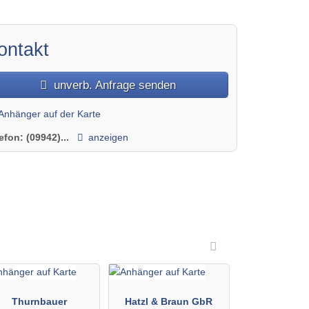
ontakt
unverb. Anfrage senden
Anhänger auf der Karte
lefon:
(09942)...
anzeigen
Thurnbauer
Hatzl & Braun GbR