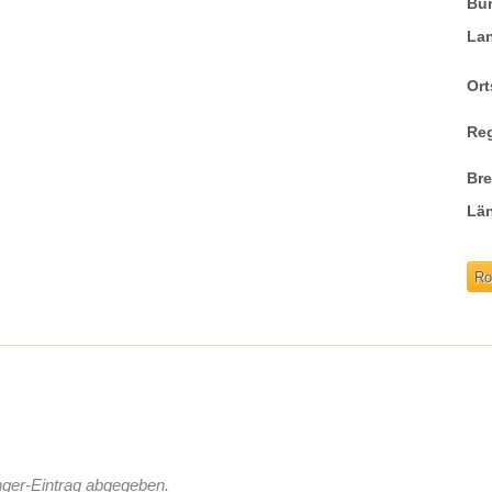
Bu
La
Ort
Re
Br
Lä
Ro
nger-Eintrag abgegeben.