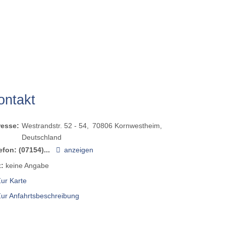
ontakt
resse:
Westrandstr. 52 - 54
70806
Kornwestheim
Deutschland
efon:
(07154)...
anzeigen
:
keine Angabe
ur Karte
Zur Anfahrtsbeschreibung