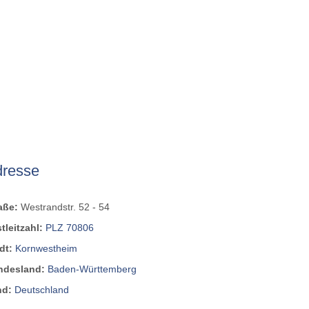
dresse
raße:
Westrandstr. 52 - 54
tleitzahl:
PLZ 70806
dt:
Kornwestheim
ndesland:
Baden-Württemberg
nd:
Deutschland