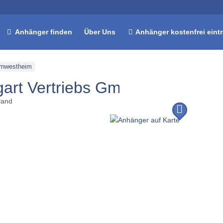
Anhänger finden
Über Uns
Anhänger kostenfrei eint
rnwestheim
tgart Vertriebs GmbH Straßenba
land