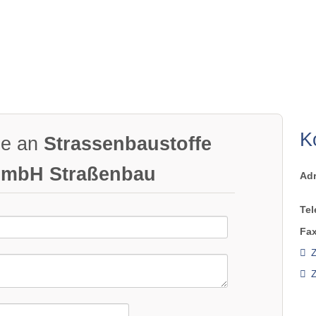
K
ge an
Strassenbaustoffe
 GmbH Straßenbau
Ad
Tel
Fax
Z