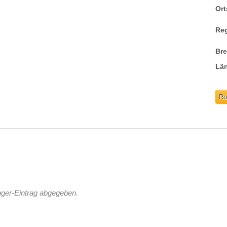
Ort
Re
Br
Lä
Ro
nger-Eintrag abgegeben.