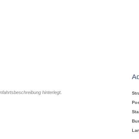
A
nfahrtsbeschreibung hinterlegt.
St
Pos
Sta
Bu
La