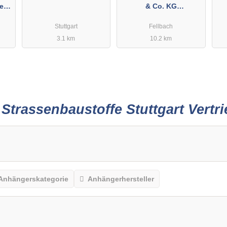
gen
& Co. KG
 +
Anhängerverleih
n
Stuttgart
Fellbach
R
3.1 km
10.2 km
r
Strassenbaustoffe Stuttgart Vert
Anhängerskategorie
Anhängerhersteller