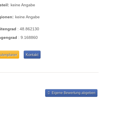
steil:
keine Angabe
gionen:
keine Angabe
eitengrad
:
48.862130
ngengrad
:
9.168860
utenplaner
Kontakt
Eigene Bewertung abgeben