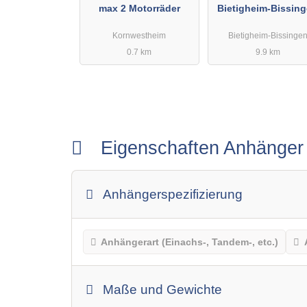
max 2 Motorräder
Bietigheim-Bissin
Reiner Boschatzke
Kornwestheim
Bietigheim-Bissinge
Markus Vogt Gb
0.7 km
9.9 km
Eigenschaften Anhänge
Anhängerspezifizierung
Anhängerart (Einachs-, Tandem-, etc.)
Maße und Gewichte