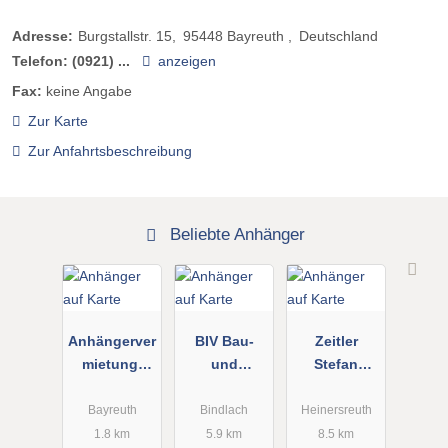
Adresse:
Burgstallstr. 15
95448
Bayreuth
Deutschland
Telefon:
(0921) ...
anzeigen
Fax:
keine Angabe
Zur Karte
Zur Anfahrtsbeschreibung
Beliebte Anhänger
Anhängerver
BIV Bau-
Zeitler
mietung-
und
Stefan
Bayreuth
Industrieger
Anhängerver
Pittl GmbH
äte
leih
Bayreuth
Bindlach
Heinersreuth
Vertriebs-
1.8 km
5.9 km
8.5 km