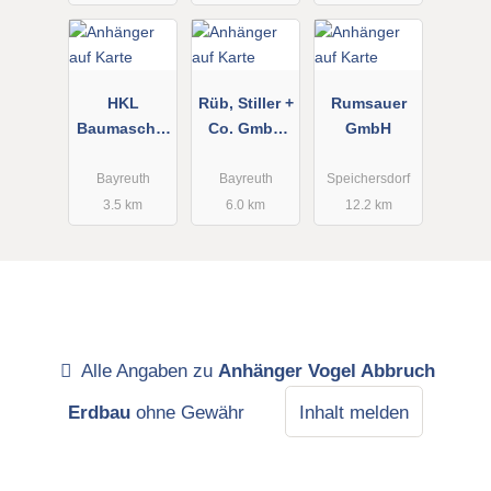
GmbH
Baumaschin
en - Handel,
Vermietung
HKL
Rüb, Stiller +
Rumsauer
u. Service
Baumaschin
Co. GmbH
GmbH
en GmbH
Baumaschin
en und
Bayreuth
Bayreuth
Speichersdorf
Baugeräte
3.5 km
6.0 km
12.2 km
Alle Angaben zu
Anhänger Vogel Abbruch
Erdbau
ohne Gewähr
Inhalt melden