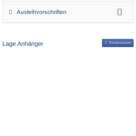
Gesamtgewicht
Innenbreite
Ladehöhe
Ausleihvorschriften
Innenlänge
Mindestmietdauer in Tagen
Ausleihpreise
Bereitstellung und Rückgabe des Anhängers
Lage Anhänger
Routenplaner