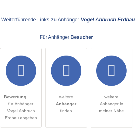
Name
Weiterführende Links zu Anhänger
Vogel Abbruch Erdbau
Für Anhänger
Besucher
E-Mail-Adresse (wird nicht veröffentlicht)
Hiermit akzeptiere ich die
AGB
.
Die
Datenschutzerklärung
habe ich zur Kenntnis genommen.
Bewertung
weitere
weitere
öffentliche Frage stellen
Abbrechen
für Anhänger
Anhänger
Anhänger in
Vogel Abbruch
finden
meiner Nähe
Hinweis:
Bitte beachten Sie, öffentliche Fragen sind
für alle
Erdbau abgeben
Besucher sichtbar
.
Klicken Sie hier um eine
individuelle Frage
an den