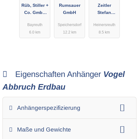
Vermietung
Rüb, Stiller +
Rumsauer
Zeitler
u. Service
Co. GmbH
GmbH
Stefan
Baumaschin
Anhängerver
Bayreuth
Speichersdorf
Heinersreuth
en und
leih
6.0 km
12.2 km
8.5 km
Baugeräte
Eigenschaften Anhänger
Vogel
Abbruch Erdbau
Anhängerspezifizierung
Anhängerart (Einachs-, Tandem-, etc.)
Maße und Gewichte
Anhängerskategorie
Anhängerhersteller