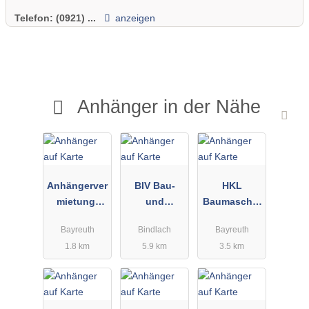
Telefon:
(0921) ...
anzeigen
Anhänger in der Nähe
Anhängerver
BIV Bau-
HKL
mietung-
und
Baumaschin
Bayreuth
Industrieger
en GmbH
Bayreuth
Bindlach
Bayreuth
Pittl GmbH
äte
1.8 km
5.9 km
3.5 km
Vertriebs-
GmbH
Baumaschin
en - Handel,