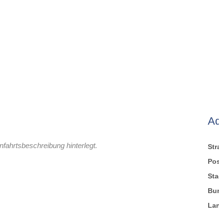
A
nfahrtsbeschreibung hinterlegt.
St
Pos
Sta
Bu
La