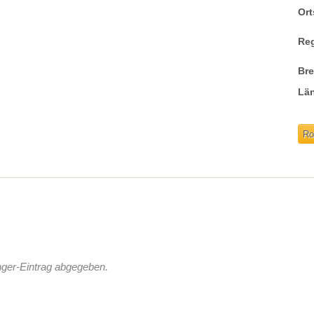
Ort
Re
Br
Lä
Ro
nger-Eintrag abgegeben.