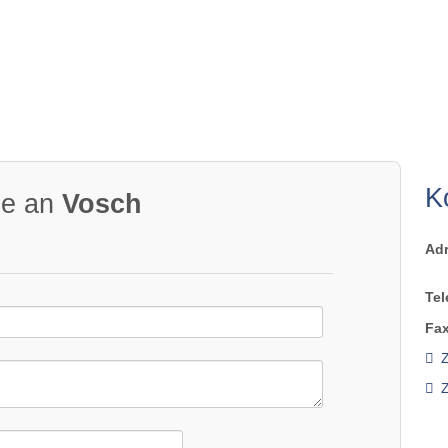
K
ge an
Vosch
Ad
Tel
Fax
Z