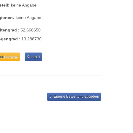
steil:
keine Angabe
gionen:
keine Angabe
eitengrad
:
52.660650
ngengrad
:
13.288730
utenplaner
Kontakt
Eigene Bewertung abgeben