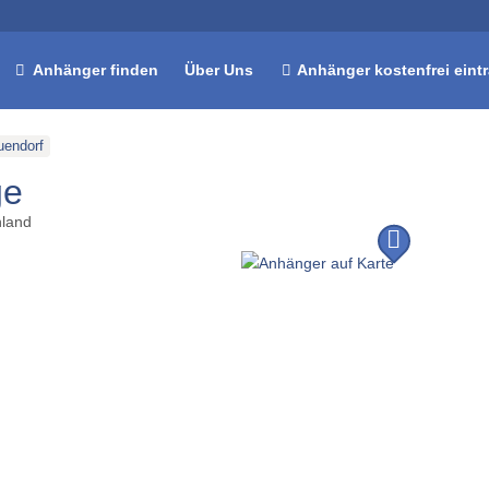
Anhänger finden
Über Uns
Anhänger kostenfrei eint
endorf
ge
land