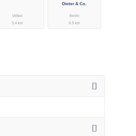
Dieter & Co.
Velten
Berlin
5.4 km
6.5 km