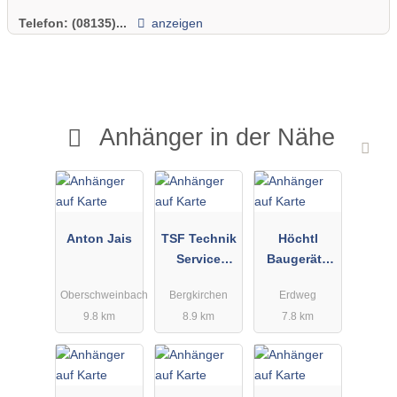
Telefon:
(08135)...
anzeigen
Anhänger in der Nähe
Anton Jais
TSF Technik
Höchtl
Service
Baugeräte
GmbH
Verkauf
Oberschweinbach
Bergkirchen
Erdweg
Service u.
9.8 km
8.9 km
7.8 km
Vermietung