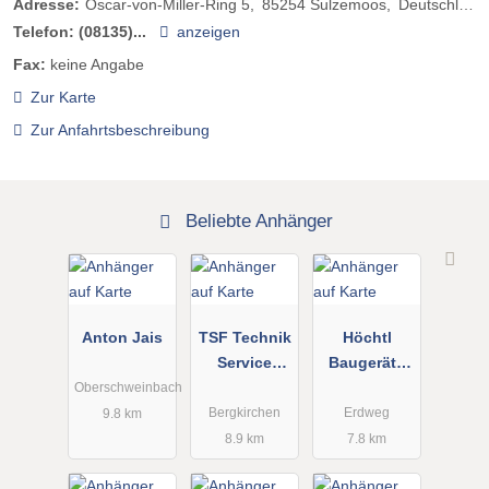
Adresse:
Oscar-von-Miller-Ring 5
85254
Sulzemoos
Deutschland
Telefon:
(08135)...
anzeigen
Fax:
keine Angabe
Zur Karte
Zur Anfahrtsbeschreibung
Beliebte Anhänger
Anton Jais
TSF Technik
Höchtl
Service
Baugeräte
GmbH
Verkauf
Oberschweinbach
Service u.
Bergkirchen
Erdweg
9.8 km
Vermietung
8.9 km
7.8 km