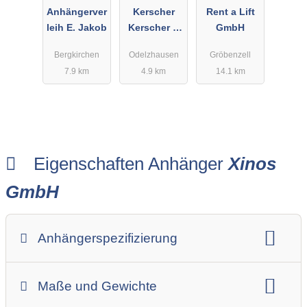
Anhängerver
Kerscher
Rent a Lift
leih E. Jakob
Kerscher &
GmbH
Sohn GmbH
Bergkirchen
Odelzhausen
Gröbenzell
7.9 km
4.9 km
14.1 km
Eigenschaften Anhänger
Xinos
GmbH
Anhängerspezifizierung
Anhängerart (Einachs-, Tandem-, etc.)
Maße und Gewichte
Anhängerskategorie
Anhängerhersteller