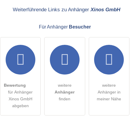
Name
Weiterführende Links zu Anhänger
Xinos GmbH
Für Anhänger
Besucher
E-Mail-Adresse (wird nicht veröffentlicht)
Hiermit akzeptiere ich die
AGB
.
Die
Datenschutzerklärung
habe ich zur Kenntnis genommen.
Bewertung
weitere
weitere
öffentliche Frage stellen
Abbrechen
für Anhänger
Anhänger
Anhänger in
Xinos GmbH
finden
meiner Nähe
Hinweis:
Bitte beachten Sie, öffentliche Fragen sind
für alle
abgeben
Besucher sichtbar
.
Klicken Sie hier um eine
individuelle Frage
an den
Anhänger-Eintrag zu stellen
.