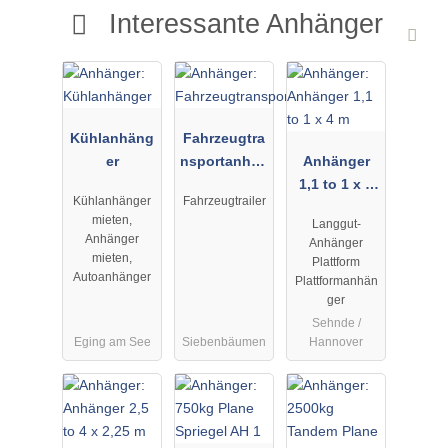
Interessante Anhänger
Kühlanhäng
Fahrzeugtra
er
nsportanhän
Anhänger
ger
1,1 to 1 x 4
Kühlanhänger
Fahrzeugtrailer
m
mieten,
Langgut-
Anhänger
Anhänger
mieten,
Plattform
Autoanhänger
Plattformanhän
ger
Sehnde /
Eging am See
Siebenbäumen
Hannover