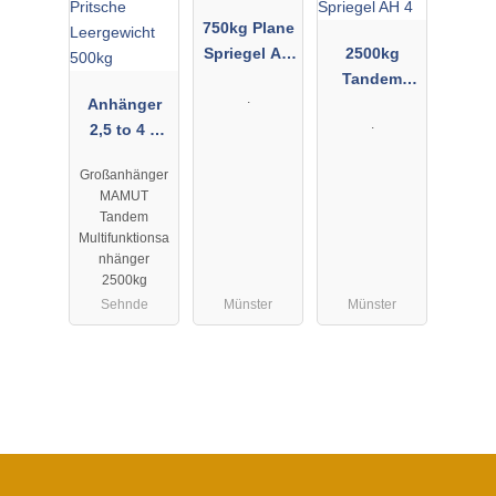
750kg Plane
Spriegel AH
2500kg
1
Tandem
.
Anhänger
Plane
.
2,5 to 4 x
Spriegel AH
2,25 m
4
Großanhänger
Pritsche
MAMUT
Leergewicht
Tandem
500kg
Multifunktionsa
nhänger
2500kg
Sehnde
Münster
Münster