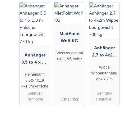
MietPoint
Wolf KG
Anhänger
Werkzeugvermi
Anhänger
2,7 to 4x2m
etung&Service
3,5 to 4 x 1,8
Wippe
Wippe
m Pritsche
Leergewicht
Wippenanhäng
Heinemann
Leergewicht
700 kg
er 4 x 2 m
3,5to 4x1,8
770 kg
4x1,8m Pritsche
Sehnde /
Sehnde /
Hannover
Osnabrück
Hannover