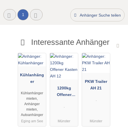
1
Anhänger Suche teilen
Interessante Anhänger
Kühlanhäng
er
PKW Trailer
1200kg
AH 21
Kühlanhänger
Offener
mieten,
.
Kasten AH
Anhänger
.
12
mieten,
Autoanhänger
Eging am See
Münster
Münster