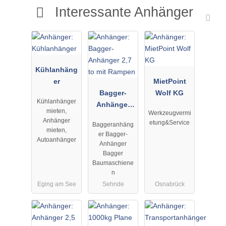
Interessante Anhänger
Kühlanhäng
er
MietPoint
Bagger-
Wolf KG
Kühlanhänger
Anhänger
mieten,
Werkzeugvermi
2,7 to mit
Anhänger
etung&Service
Baggeranhäng
Rampen
mieten,
er Bagger-
Autoanhänger
Anhänger
Bagger
Baumaschiene
n
Eging am See
Sehnde
Osnabrück