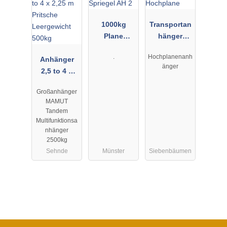
1000kg
Transportan
Plane
hänger
Spriegel AH
Hochplane
.
Hochplanenanh
Anhänger
2
änger
2,5 to 4 x
2,25 m
Großanhänger
Pritsche
MAMUT
Leergewicht
Tandem
500kg
Multifunktionsa
nhänger
2500kg
Sehnde
Münster
Siebenbäumen