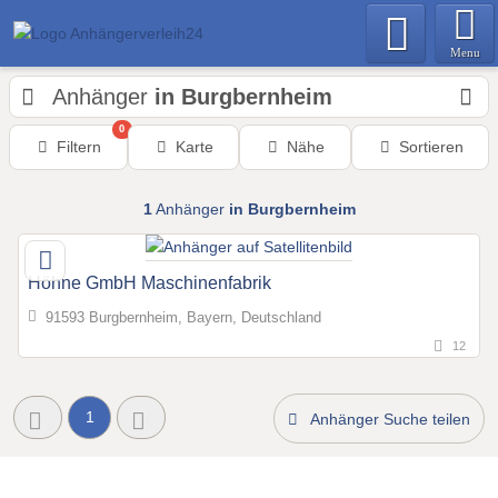
Menu
Anhänger
in Burgbernheim
0
Filtern
Karte
Nähe
Sortieren
1
Anhänger
in Burgbernheim
Höhne GmbH Maschinenfabrik
91593 Burgbernheim, Bayern, Deutschland
12
1
Anhänger Suche teilen