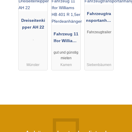
Fahrzeugtra
Dreiseitenki
nsportanhän
pper AH 22
ger
Fahrzeugtrailer
Fahrzeug 11
.
Ifor Williams
HB 401 R
gut und günstig
1,5er
mieten
Pferdeanhän
Münster
Kamen
Siebenbäumen
ger