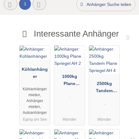
1
Anhänger Suche teilen
Interessante Anhänger
Kühlanhäng
er
1000kg
Plane
2500kg
Kühlanhänger
Spriegel AH
Tandem
mieten,
.
2
Plane
Anhänger
.
Spriegel AH
mieten,
4
Autoanhänger
Eging am See
Münster
Münster