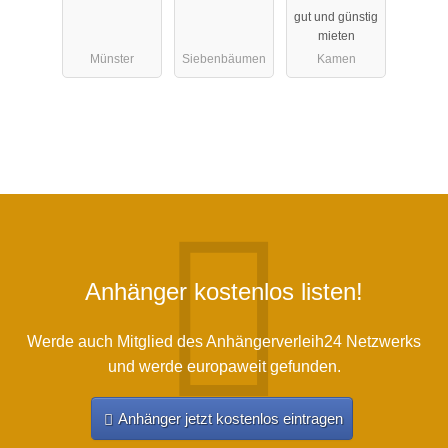
HB 401 R
gut und günstig
1,5er
mieten
Pferdeanhän
Münster
Siebenbäumen
Kamen
ger
Anhänger kostenlos listen!
Werde auch Mitglied des Anhängerverleih24 Netzwerks
und werde europaweit gefunden.
Anhänger jetzt kostenlos eintragen