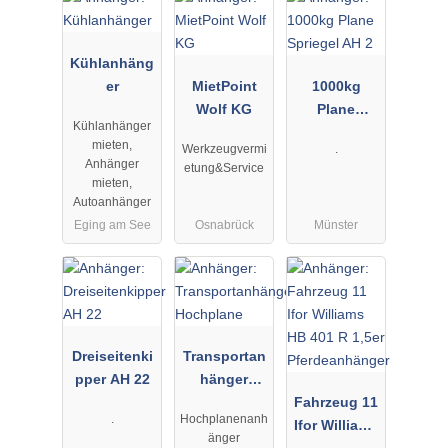
Kühlanhäng
er
MietPoint
1000kg
Wolf KG
Plane
Kühlanhänger
Spriegel AH
mieten,
Werkzeugvermi
.
2
Anhänger
etung&Service
mieten,
Autoanhänger
Eging am See
Osnabrück
Münster
Dreiseitenki
Transportan
pper AH 22
hänger
Hochplane
Fahrzeug 11
.
Hochplanenanh
Ifor Williams
änger