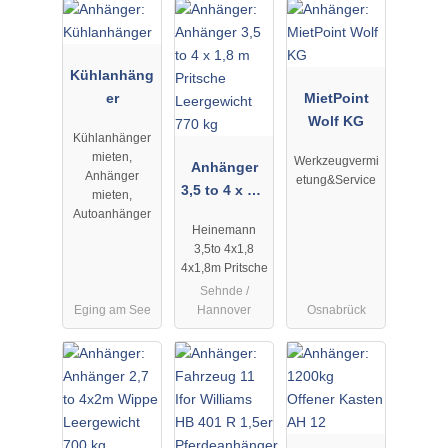
Kühlanhäng
er
MietPoint
Wolf KG
Kühlanhänger
mieten,
Werkzeugvermi
Anhänger
Anhänger
etung&Service
3,5 to 4 x 1,8
mieten,
m Pritsche
Autoanhänger
Heinemann
Leergewicht
3,5to 4x1,8
770 kg
4x1,8m Pritsche
Sehnde /
Eging am See
Hannover
Osnabrück