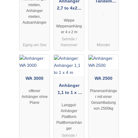
Anhänger
Tandem
mieten,
2,7 to 4x2m
Plane
Anhänger
.
Wippe
Spriegel AH
mieten,
Wippe
Leergewicht
4
Autoanhänger
Wippenanhäng
700 kg
er 4 x 2 m
Sehnde /
Eging am See
Hannover
Münster
WA 3000
WA 2500
Anhänger
offener
Planenanhänge
1,1 to 1 x 4
Anhänger ohne
r mit einer
m
Plane
Gesamtladung
Langgut-
von 2500kg
Anhänger
Plattform
Plattformanhän
ger
Sehnde /